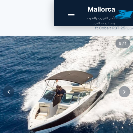
Mallorca
تأجير القوارب واليخوت
ومستلزمات الصيد
بيت
›
25 ft Cobalt R3T
5
/
1