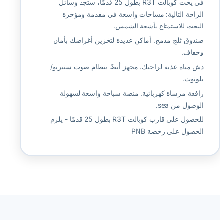
في يخت كوبالت R3T بطول 25 قدمًا، ستجد وسائل
الراحة التالية: مساحات واسعة في مقدمة ومؤخرة
اليخت للاستمتاع بأشعة الشمس.
صندوق ثلج مدمج. أماكن عديدة لتخزين أغراضك بأمان
وجفاف.
دش مياه عذبة لراحتك. مجهز أيضًا بنظام صوت ستيريو/
بلوتوث.
رافعة مرساة كهربائية. منصة سباحة واسعة لسهولة
الوصول من sea.
للحصول على قارب كوبالت R3T بطول 25 قدمًا - يلزم
الحصول على رخصة PNB