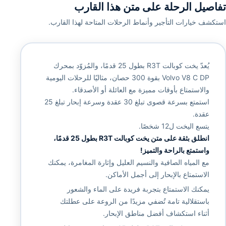
تفاصيل الرحلة على متن هذا القارب
استكشف خيارات التأجير وأنماط الرحلات المتاحة لهذا القارب.
يُعدّ يخت كوبالت R3T بطول 25 قدمًا، والمُزوّد بمحرك
Volvo V8 C DP بقوة 300 حصان، مثاليًا للرحلات اليومية
والاستمتاع بأوقات مميزة مع العائلة أو الأصدقاء.
استمتع بسرعة قصوى تبلغ 30 عقدة وسرعة إبحار تبلغ 25
عقدة.
يتسع اليخت ل12 شخصًا.
انطلق بثقة على متن يخت كوبالت R3T بطول 25 قدمًا،
واستمتع بالراحة والتميز!
مع المياه الصافية والنسيم العليل وإثارة المغامرة، يمكنك
الاستمتاع بالإبحار إلى أجمل الأماكن.
يمكنك الاستمتاع بتجربة فريدة على الماء والشعور
باستقلالية تامة تُضفي مزيدًا من الروعة على عطلتك
أثناء استكشاف أفضل مناطق الإبحار.