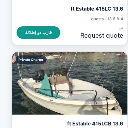
13.6 ft Estable 415LC
·
13.6 ft
4 guests
من
قارب ذو إطلالة
Request quote
Private Charter
13.6 ft Estable 415LCB