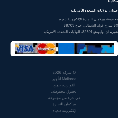
مكاتبنا
عنوان الولايات المتحدة الأمريكية
مجموعة بيركمان للتجارة الإلكترونية ذ.م.م.
30 شارع غولد الشمالي، جناح 38705،
شيريدان، وايومنغ 82801، الولايات المتحدة الأمريكية
©
شركة 2026
Mallorca لتأجير
القوارب، جميع
الحقوق محفوظة.
هي جزء من مجموعة
بيركمان للتجارة
الإلكترونية ذ.م.م.