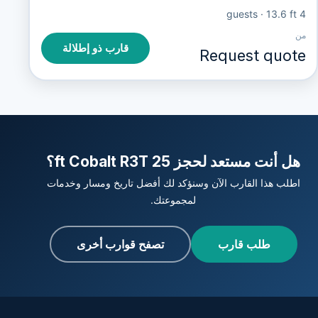
·
13.6 ft
4 guests
من
قارب ذو إطلالة
Request quote
هل أنت مستعد لحجز 25 ft Cobalt R3T؟
اطلب هذا القارب الآن وسنؤكد لك أفضل تاريخ ومسار وخدمات
لمجموعتك.
طلب قارب
تصفح قوارب أخرى