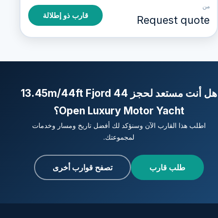
من
قارب ذو إطلالة
Request quote
هل أنت مستعد لحجز 13.45m/44ft Fjord 44
Open Luxury Motor Yacht؟
اطلب هذا القارب الآن وسنؤكد لك أفضل تاريخ ومسار وخدمات
لمجموعتك.
طلب قارب
تصفح قوارب أخرى