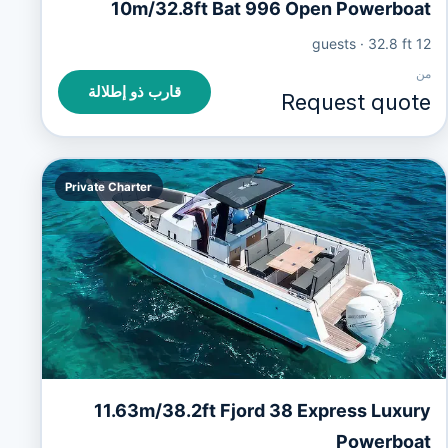
10m/32.8ft Bat 996 Open Powerboat
·
32.8 ft
12 guests
من
قارب ذو إطلالة
Request quote
Private Charter
11.63m/38.2ft Fjord 38 Express Luxury
Powerboat