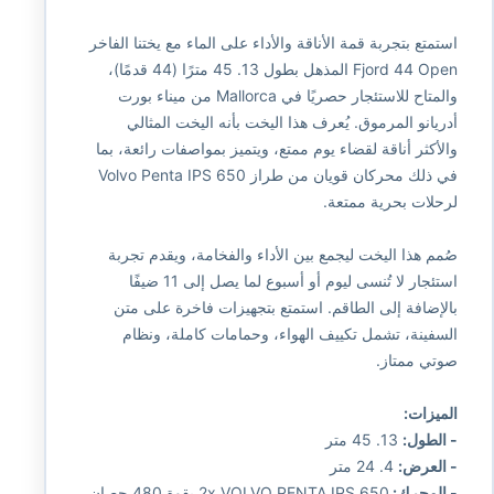
استمتع بتجربة قمة الأناقة والأداء على الماء مع يختنا الفاخر
Fjord 44 Open المذهل بطول 13. 45 مترًا (44 قدمًا)،
والمتاح للاستئجار حصريًا في Mallorca من ميناء بورت
أدريانو المرموق. يُعرف هذا اليخت بأنه اليخت المثالي
والأكثر أناقة لقضاء يوم ممتع، ويتميز بمواصفات رائعة، بما
في ذلك محركان قويان من طراز Volvo Penta IPS 650
لرحلات بحرية ممتعة.
صُمم هذا اليخت ليجمع بين الأداء والفخامة، ويقدم تجربة
استئجار لا تُنسى ليوم أو أسبوع لما يصل إلى 11 ضيفًا
بالإضافة إلى الطاقم. استمتع بتجهيزات فاخرة على متن
السفينة، تشمل تكييف الهواء، وحمامات كاملة، ونظام
صوتي ممتاز.
الميزات:
- الطول:
13. 45 متر
- العرض:
4. 24 متر
- المحرك:
2x VOLVO PENTA IPS 650 بقوة 480 حصان