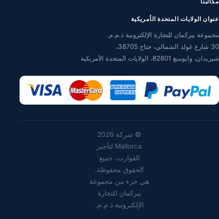
مكاتبنا
عنوان الولايات المتحدة الأمريكية
مجموعة بيركمان للتجارة الإلكترونية ذ.م.م.
30 شارع غولد الشمالي، جناح 38705،
شيريدان، وايومنغ 82801، الولايات المتحدة الأمريكية
©
شركة 2026
Mallorca لتأجير
القوارب، جميع
الحقوق محفوظة.
هي جزء من مجموعة
بيركمان للتجارة
الإلكترونية ذ.م.م.