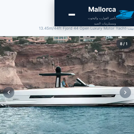
Mallorca
تأجير القوارب واليخوت
ومستلزمات الصيد
بيت
›
13.45m/44ft Fjord 44 Open Luxury Motor Yacht
8
/
1