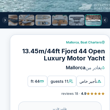
Mallorca
,
Boat Charters
13.45m/44ft Fjord 44 Open
Luxury Motor Yacht
يغادر من
Mallorca
تأجير خاص
11 guests
44 ft
18 reviews
·
4.9
طلب قارب