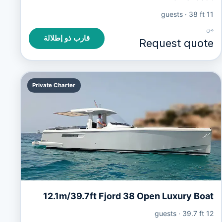
·
38 ft
11 guests
من
قارب ذو إطلالة
Request quote
Private Charter
12.1m/39.7ft Fjord 38 Open Luxury Boat
·
39.7 ft
12 guests