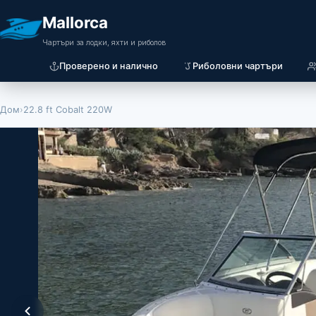
Mallorca
Чартъри за лодки, яхти и риболов
Проверено и налично
Риболовни чартъри
Дом
›
22.8 ft Cobalt 220W