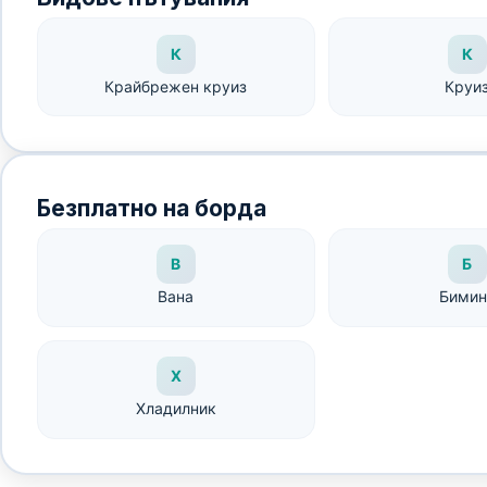
К
К
Крайбрежен круиз
Круи
Безплатно на борда
В
Б
Вана
Бимин
Х
Хладилник