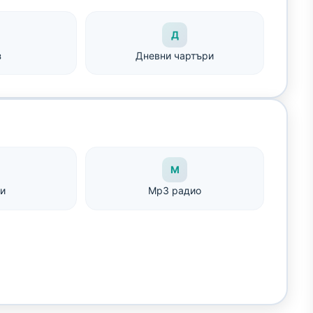
Д
з
Дневни чартъри
M
и
Mp3 радио