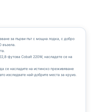
лаване за първи път с мощна лодка, с добро
0 възела.
та.
22,8-футова Cobalt 220W, насладете се на
 да се насладите на истинско преживяване
ато изследвате най-добрите места за круиз.