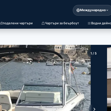
Международно
Споделени чартъри
Чартъри за беърбоут
Водни дейн
1
/
5