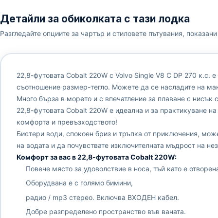
Детайли за обиколката с тази лодка
Разгледайте опциите за чартър и стиловете пътувания, показани 
22,8-футовата Cobalt 220W с Volvo Single V8 C DP 270 к.с. 
съотношение размер-тегло. Можете да се насладите на мак
Много бърза в морето и с впечатление за плаване с нисък 
22,8-футовата Cobalt 220W е идеална и за практикуване на
комфорта и превъзходството!
Бистери води, спокоен бриз и тръпка от приключения, мож
на водата и да почувствате изключителната мъдрост на нез
Комфорт за вас в 22,8-футовата Cobalt 220W:
Повече място за удоволствие в носа, тъй като е отворен
Оборудвана е с голямо бимини,
радио / mp3 стерео. Включва ВХОДЕН кабел.
Добре разпределено пространство във ваната.