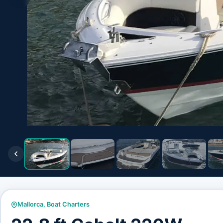
Mallorca
,
Boat Charters