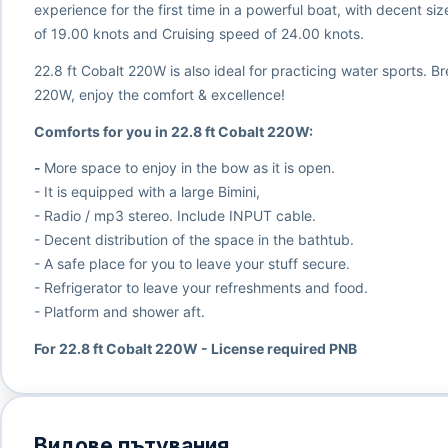
experience for the first time in a powerful boat, with decent 
of 19.00 knots and Cruising speed of 24.00 knots.
22.8 ft Cobalt 220W is also ideal for practicing water sports. 
220W, enjoy the comfort & excellence!
Comforts for you in 22.8 ft Cobalt 220W:
-
More space to enjoy in the bow as it is open.
- It is equipped with a large Bimini,
- Radio / mp3 stereo. Include INPUT cable.
- Decent distribution of the space in the bathtub.
- A safe place for you to leave your stuff secure.
- Refrigerator to leave your refreshments and food.
- Platform and shower aft.
For 22.8 ft Cobalt 220W - License required PNB
Видове пътувания