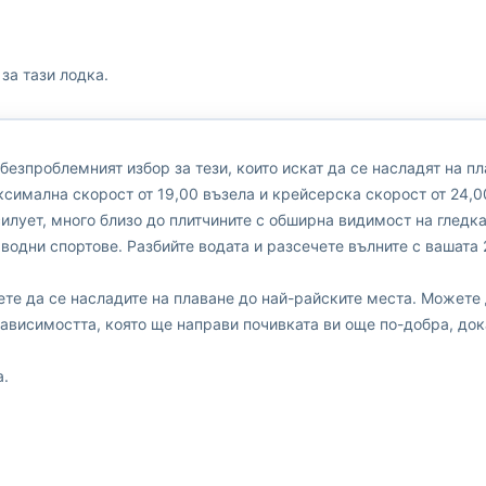
за тази лодка.
е безпроблемният избор за тези, които искат да се насладят на п
симална скорост от 19,00 възела и крейсерска скорост от 24,0
силует, много близо до плитчините с обширна видимост на гледка
 водни спортове. Разбийте водата и разсечете вълните с вашата 
ете да се насладите на плаване до най-райските места. Можете
ависимостта, която ще направи почивката ви още по-добра, док
а.