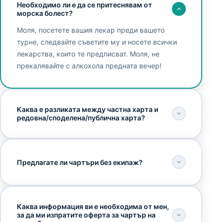
Необходимо ли е да се притеснявам от
морска болест?
Моля, посетете вашия лекар преди вашето
турне, следвайте съветите му и носете всички
лекарства, които те предписват. Моля, не
прекалявайте с алкохола предната вечер!
Каква е разликата между частна харта и
редовна/споделена/публична харта?
Предлагате ли чартъри без екипаж?
Каква информация ви е необходима от мен,
за да ми изпратите оферта за чартър на