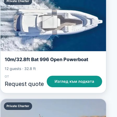
Private Charter
10m/32.8ft Bat 996 Open Powerboat
12 guests
·
32.8 ft
ОТ
Изглед към лодката
Request quote
Private Charter