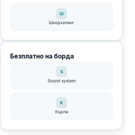
Ш
Шнорхелинг
Безплатно на борда
S
Sound system
К
Кърпи