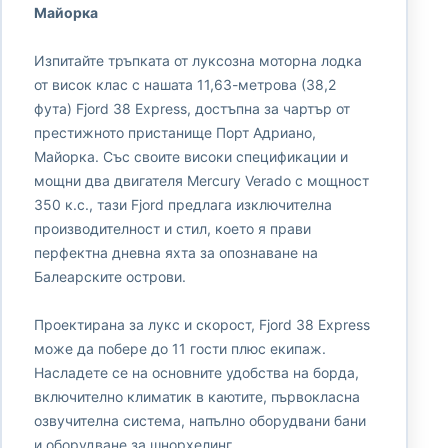
Майорка
Изпитайте тръпката от луксозна моторна лодка
от висок клас с нашата 11,63-метрова (38,2
фута) Fjord 38 Express, достъпна за чартър от
престижното пристанище Порт Адриано,
Майорка. Със своите високи спецификации и
мощни два двигателя Mercury Verado с мощност
350 к.с., тази Fjord предлага изключителна
производителност и стил, което я прави
перфектна дневна яхта за опознаване на
Балеарските острови.
Проектирана за лукс и скорост, Fjord 38 Express
може да побере до 11 гости плюс екипаж.
Насладете се на основните удобства на борда,
включително климатик в каютите, първокласна
озвучителна система, напълно оборудвани бани
и оборудване за шнорхелинг.