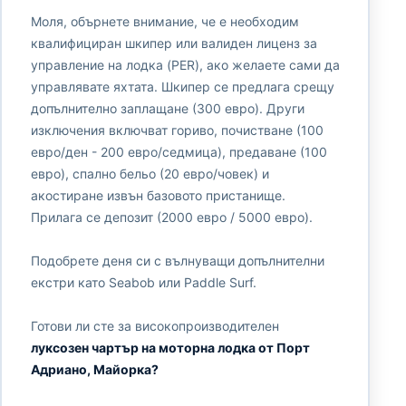
Моля, обърнете внимание, че е необходим
квалифициран шкипер или валиден лиценз за
управление на лодка (PER), ако желаете сами да
управлявате яхтата. Шкипер се предлага срещу
допълнително заплащане (300 евро). Други
изключения включват гориво, почистване (100
евро/ден - 200 евро/седмица), предаване (100
евро), спално бельо (20 евро/човек) и
акостиране извън базовото пристанище.
Прилага се депозит (2000 евро / 5000 евро).
Подобрете деня си с вълнуващи допълнителни
екстри като Seabob или Paddle Surf.
Готови ли сте за високопроизводителен
луксозен чартър на моторна лодка от Порт
Адриано, Майорка?