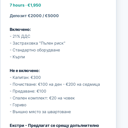
7 hours
·
€1,950
Депозит €2000 / €5000
Включено:
- 21% ДДС
- Застраховка "Пълен риск"
- Стандартно оборудване
- Кърпи
Не е включено:
- Капитан: €300
- Почистване: €100 на ден - €200 на седмица
- Предаване: €100
- Спален комплект: €20 на човек
- Гориво
- Външно място за швартоване
Екстри - Предлагат се срещу допълнително