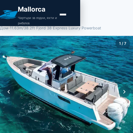
Mallorca
Чартъри за лодки, яхти и
риболов
Дом
›
11.63m/38.2ft Fjord 38 Express Luxury Powerboat
1
/
7