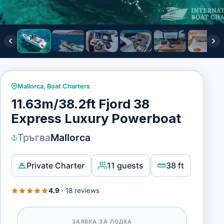
Mallorca
,
Boat Charters
11.63m/38.2ft Fjord 38
Express Luxury Powerboat
Тръгва
Mallorca
Private Charter
11 guests
38 ft
4.9
·
18 reviews
ЗАЯВКА ЗА ЛОДКА