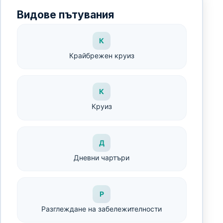
Видове пътувания
К
Крайбрежен круиз
К
Круиз
Д
Дневни чартъри
Р
Разглеждане на забележителности