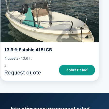
13.6 ft Estable 415LCB
4 guests
·
13.6 ft
Z
Zobrazit loď
Request quote
Jste připraveni rezervovat si loď