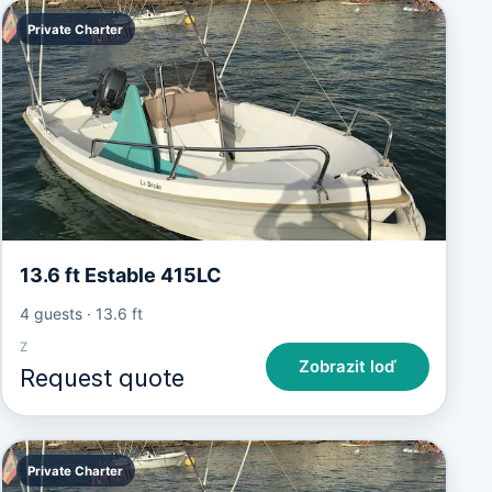
Private Charter
13.6 ft Estable 415LC
4 guests
·
13.6 ft
Z
Zobrazit loď
Request quote
Private Charter