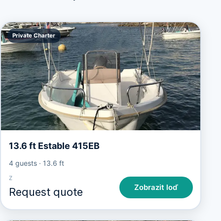
Private Charter
13.6 ft Estable 415EB
4 guests
·
13.6 ft
Z
Zobrazit loď
Request quote