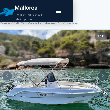
Mallorca
Pronájem lodí, jachet a
rybářských potřeb
Domov
›
16.4ft/5m Marinello Fisherman 16 Powerboat
1
/
11