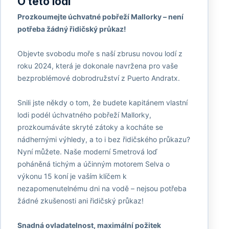
O této lodi
Prozkoumejte úchvatné pobřeží Mallorky – není
potřeba žádný řidičský průkaz!
Objevte svobodu moře s naší zbrusu novou lodí z
roku 2024, která je dokonale navržena pro vaše
bezproblémové dobrodružství z Puerto Andratx.
Snili jste někdy o tom, že budete kapitánem vlastní
lodi podél úchvatného pobřeží Mallorky,
prozkoumáváte skryté zátoky a kocháte se
nádhernými výhledy, a to i bez řidičského průkazu?
Nyní můžete. Naše moderní 5metrová loď
poháněná tichým a účinným motorem Selva o
výkonu 15 koní je vaším klíčem k
nezapomenutelnému dni na vodě – nejsou potřeba
žádné zkušenosti ani řidičský průkaz!
Snadná ovladatelnost, maximální požitek