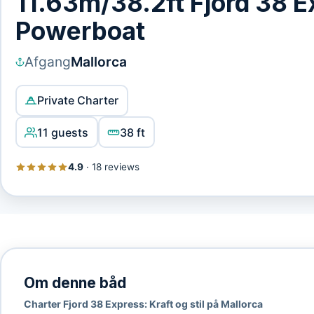
11.63m/38.2ft Fjord 38 
Powerboat
Afgang
Mallorca
Private Charter
11 guests
38 ft
4.9
·
18 reviews
Om denne båd
Charter Fjord 38 Express: Kraft og stil på Mallorca