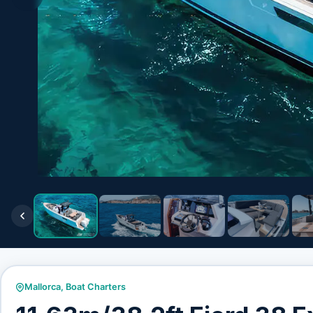
Mallorca
,
Boat Charters