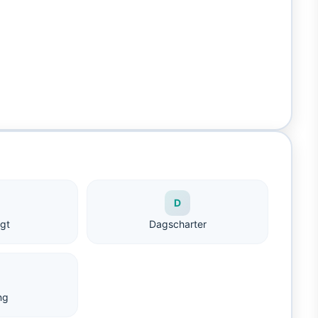
D
ogt
Dagscharter
ng