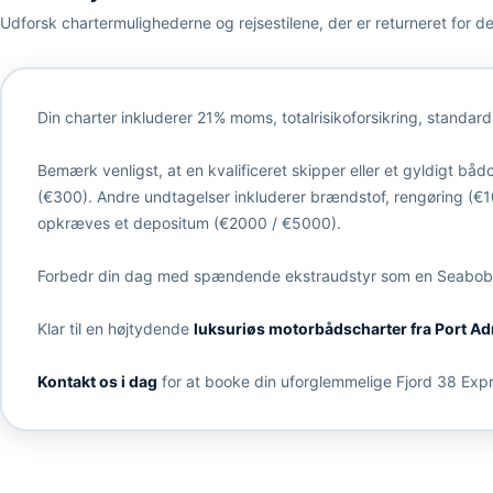
Udforsk chartermulighederne og rejsestilene, der er returneret for d
Din charter inkluderer 21% moms, totalrisikoforsikring, standa
Bemærk venligst, at en kvalificeret skipper eller et gyldigt bå
(€300). Andre undtagelser inkluderer brændstof, rengøring (€1
opkræves et depositum (€2000 / €5000).
Forbedr din dag med spændende ekstraudstyr som en Seabob e
Klar til en højtydende
luksuriøs motorbådscharter fra Port Ad
Kontakt os i dag
for at booke din uforglemmelige Fjord 38 Expr