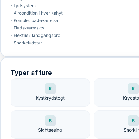
- Lydsystem
- Aircondition i hver kahyt
- Komplet badeværelse
- Fladskærms-tv
- Elektrisk landgangsbro
- Snorkeludstyr
Typer af ture
K
K
Kystkrydstogt
Krydst
S
S
Sightseeing
Snorkli