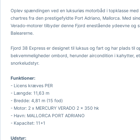
Oplev spændingen ved en luksuriøs motorbåd i topklasse med v
chartres fra den prestigefyldte Port Adriano, Mallorca. Med sin
Verado-motorer tilbyder denne Fjord enestående ydeevne og stil,
Balearerne.
Fjord 38 Express er designet til luksus og fart og har plads til 
bekvemmeligheder ombord, herunder aircondition i kahytter, e
snorkeludstyr.
Funktioner:
- Licens kræves PER
- Længde: 11,63 m
- Bredde: 4,81 m (15 fod)
- Motor: 2 x MERCURY VERADO 2 x 350 hk
- Havn: MALLORCA PORT ADRIANO
- Kapacitet: 11+1
Udstyr: