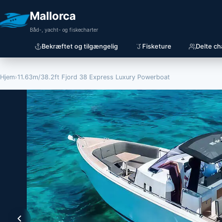
Mallorca
Båd-, yacht- og fiskecharter
Bekræftet og tilgængelig
Fisketure
Delte ch
Hjem
›
11.63m/38.2ft Fjord 38 Express Luxury Powerboat