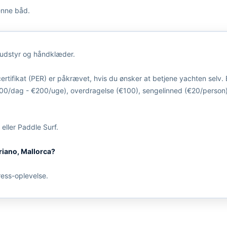
enne båd.
rdudstyr og håndklæder.
dcertifikat (PER) er påkrævet, hvis du ønsker at betjene yachten selv.
00/dag - €200/uge), overdragelse (€100), sengelinned (€20/person) 
ller Paddle Surf.
riano, Mallorca?
ess-oplevelse.