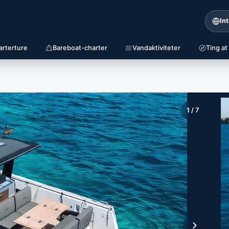
In
arterture
Bareboat-charter
Vandaktiviteter
Ting at
1
/
7