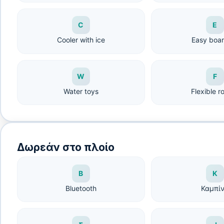
C
E
Cooler with ice
Easy boa
W
F
Water toys
Flexible r
Δωρεάν στο πλοίο
B
Κ
Bluetooth
Καμπί