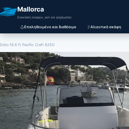
Mallorca
Ενοικίαση σκαφών, γιοτ και ψαρέματος
Επαληθευμένο και διαθέσιμο
Αλιευτικά σκάφη
Σπίτι
›
19.6 ft Pacific Craft 625O