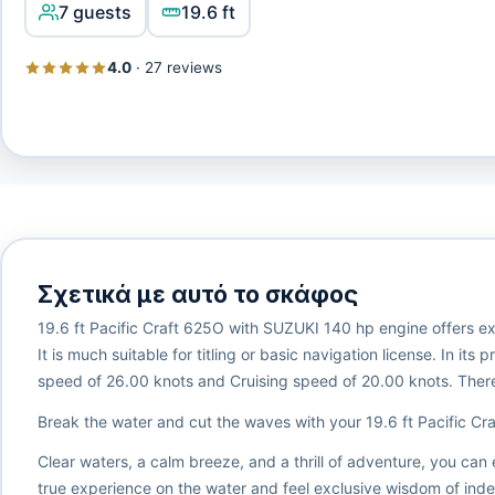
7 guests
19.6 ft
4.0
·
27 reviews
Σχετικά με αυτό το σκάφος
19.6 ft Pacific Craft 625O with SUZUKI 140 hp engine offers exc
It is much suitable for titling or basic navigation license. In i
speed of 26.00 knots and Cruising speed of 20.00 knots. There 
Break the water and cut the waves with your 19.6 ft Pacific Cr
Clear waters, a calm breeze, and a thrill of adventure, you can 
true experience on the water and feel exclusive wisdom of inde