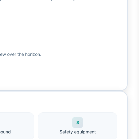
iew over the horizon.
S
sound
Safety equipment