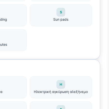
S
rding
Sun pads
outes
Η
να
Ηλεκτρική αγκύρωση αλεξήνεμο