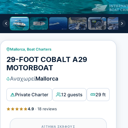
Mallorca
,
Boat Charters
29-FOOT COBALT A29
MOTORBOAT
Αναχωρεί
Mallorca
Private Charter
12 guests
29 ft
4.9
·
18 reviews
ΑΊΤΗΜΑ ΣΚΆΦΟΥΣ