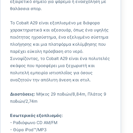
εξαιρετικό σημείο για ψάρεμα ή ενασχόληση με
θαλάσσια σπορ.
Το Cobalt A29 είναι εξοπλισμένο με διάφορα
χαρακτηριστικά και αξεσουάρ, όπως ένα υψηλής
ποιότητας ηχοσύστημα, ένα εξελιγμένο σύστημα
πλοήγησης και μια πλατφόρμα κολύμβησης που
παρέχει εύκολη πρόσβαση στο νερό.
Συνοψίζοντας, το Cobalt A29 είναι ένα πολυτελές
σκάφος που προσφέρει μια ξεχωριστή και
πολυτελή εμπειρία ιστιοπλοΐας για όσους
αναζητούν την απόλυτη άνεση και στυλ.
Διαστάσεις:
Μήκος 29 ποδιών/8,84m, Πλάτος 9
ποδιών/2,74m
Εσωτερικός εξοπλισμός:
- Ραδιόφωνο CD AM/FM
- Θύρα iPod™/MP3