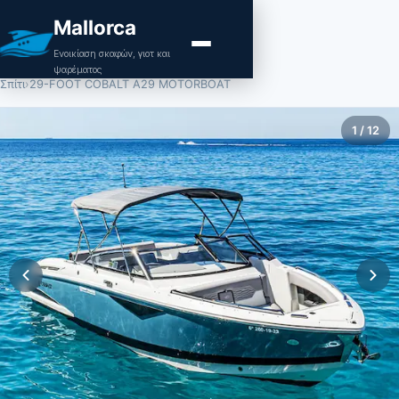
Mallorca
Ενοικίαση σκαφών, γιοτ και
ψαρέματος
Σπίτι
›
29-FOOT COBALT A29 MOTORBOAT
1
/
12