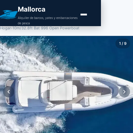
Mallorca
Alquiler de barcos, yates y embarcaciones
de pesca
Hogar
›
10m/32.8ft Bat 996 Open Powerboat
1
/
9