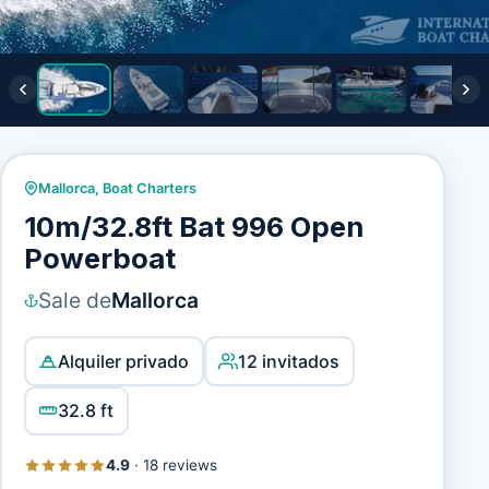
Mallorca
,
Boat Charters
10m/32.8ft Bat 996 Open
Powerboat
Sale de
Mallorca
Alquiler privado
12 invitados
32.8 ft
4.9
·
18 reviews