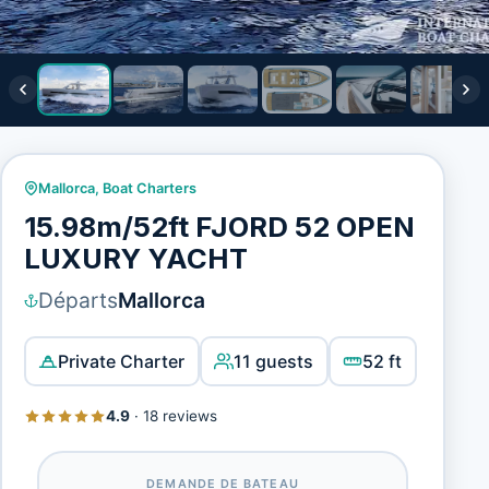
Mallorca
,
Boat Charters
15.98m/52ft FJORD 52 OPEN
LUXURY YACHT
Départs
Mallorca
Private Charter
11 guests
52 ft
4.9
·
18 reviews
DEMANDE DE BATEAU