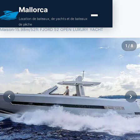
Mallorca
Location de bateaux, de yachts et de bateaux
de pêche
Maison
›
15.98m/52ft FJORD 52 OPEN LUXURY YACHT
1
/
8