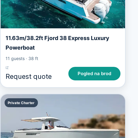
11.63m/38.2ft Fjord 38 Express Luxury
Powerboat
11 guests
·
38 ft
IZ
Pogled na brod
Request quote
Private Charter