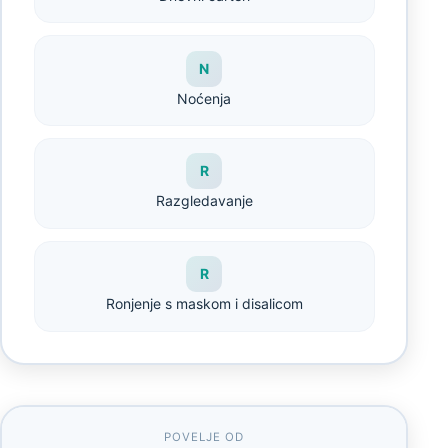
N
Noćenja
R
Razgledavanje
R
Ronjenje s maskom i disalicom
POVELJE OD