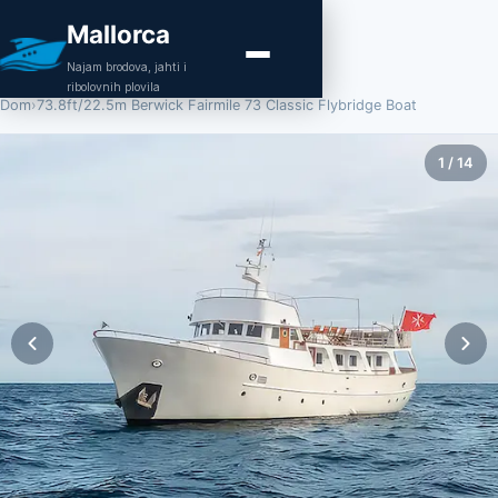
Mallorca
Najam brodova, jahti i
ribolovnih plovila
Dom
›
73.8ft/22.5m Berwick Fairmile 73 Classic Flybridge Boat
1
/
14