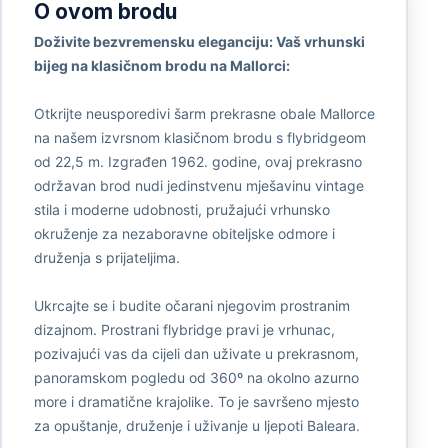
O ovom brodu
Doživite bezvremensku eleganciju: Vaš vrhunski
bijeg na klasičnom brodu na Mallorci:
Otkrijte neusporedivi šarm prekrasne obale Mallorce
na našem izvrsnom klasičnom brodu s flybridgeom
od 22,5 m. Izgrađen 1962. godine, ovaj prekrasno
održavan brod nudi jedinstvenu mješavinu vintage
stila i moderne udobnosti, pružajući vrhunsko
okruženje za nezaboravne obiteljske odmore i
druženja s prijateljima.
Ukrcajte se i budite očarani njegovim prostranim
dizajnom. Prostrani flybridge pravi je vrhunac,
pozivajući vas da cijeli dan uživate u prekrasnom,
panoramskom pogledu od 360º na okolno azurno
more i dramatične krajolike. To je savršeno mjesto
za opuštanje, druženje i uživanje u ljepoti Baleara.