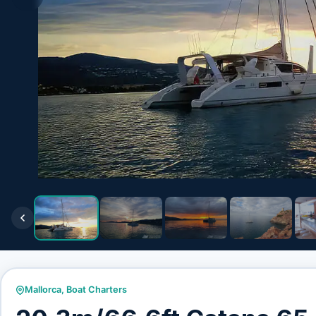
Mallorca
,
Boat Charters