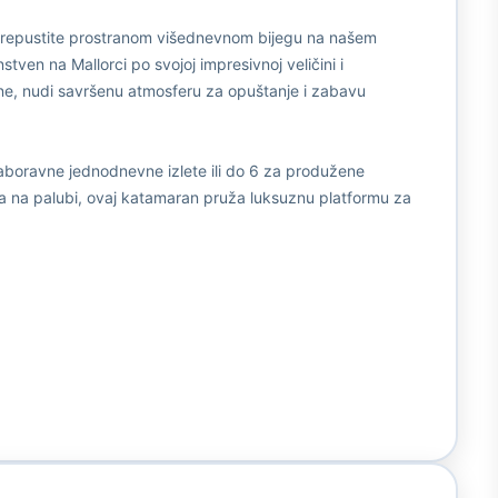
e prepustite prostranom višednevnom bijegu na našem
en na Mallorci po svojoj impresivnoj veličini i
ne, nudi savršenu atmosferu za opuštanje i zabavu
ezaboravne jednodnevne izlete ili do 6 za produžene
a na palubi, ovaj katamaran pruža luksuznu platformu za