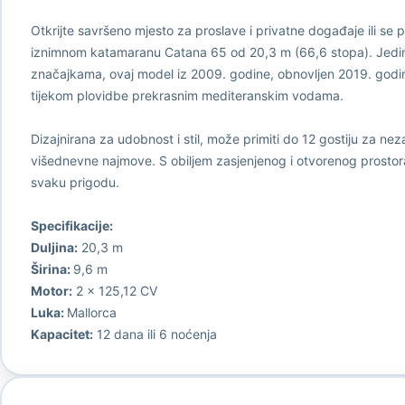
Otkrijte savršeno mjesto za proslave i privatne događaje ili s
iznimnom katamaranu Catana 65 od 20,3 m (66,6 stopa). Jedinstv
značajkama, ovaj model iz 2009. godine, obnovljen 2019. godi
tijekom plovidbe prekrasnim mediteranskim vodama.
Dizajnirana za udobnost i stil, može primiti do 12 gostiju za n
višednevne najmove. S obiljem zasjenjenog i otvorenog prostor
svaku prigodu.
Specifikacije:
Duljina:
20,3 m
Širina:
9,6 m
Motor:
2 x 125,12 CV
Luka:
Mallorca
Kapacitet:
12 dana ili 6 noćenja