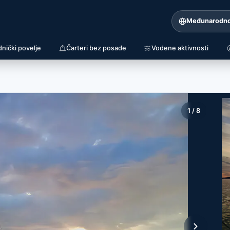
Međunarodn
dnički povelje
Čarteri bez posade
Vodene aktivnosti
1
/
8