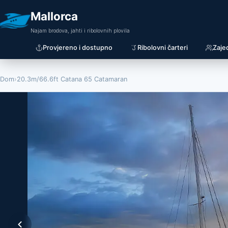
Mallorca
Najam brodova, jahti i ribolovnih plovila
Provjereno i dostupno
Ribolovni čarteri
Zaje
Dom
›
20.3m/66.6ft Catana 65 Catamaran