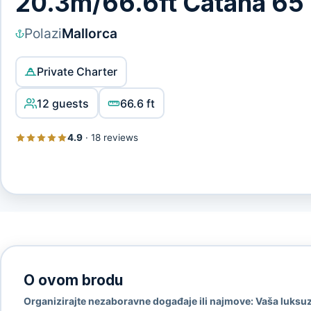
20.3m/66.6ft Catana 65
Polazi
Mallorca
Private Charter
12 guests
66.6 ft
4.9
·
18 reviews
O ovom brodu
Organizirajte nezaboravne događaje ili najmove: Vaša luksu