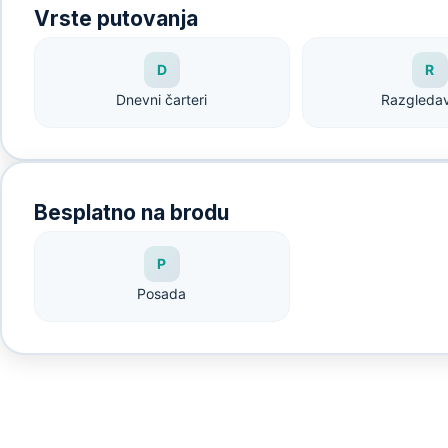
Vrste putovanja
D
R
Dnevni čarteri
Razgleda
Besplatno na brodu
P
Posada