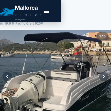
Mallorca
ボート、ヨット、釣りチ
ャーター
家
›
19.6 ft Pacific Craft 625P
1
/
6