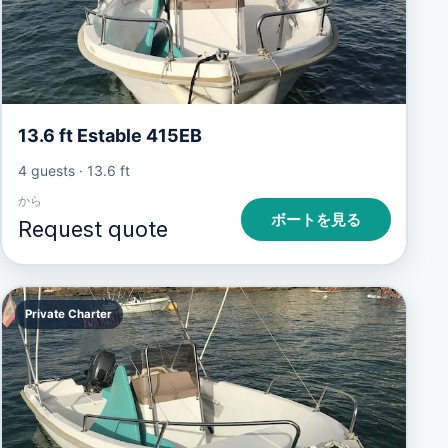
13.6 ft Estable 415EB
4 guests
·
13.6 ft
から
ボートを見る
Request quote
Private Charter