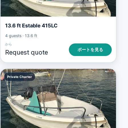
13.6 ft Estable 415LC
4 guests
·
13.6 ft
から
ボートを見る
Request quote
Private Charter