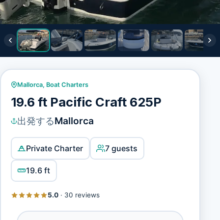
Mallorca
,
Boat Charters
19.6 ft Pacific Craft 625P
出発する
Mallorca
Private Charter
7 guests
19.6 ft
5.0
·
30 reviews