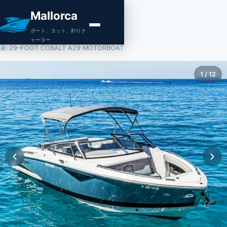
Mallorca
ボート、ヨット、釣りチ
ャーター
家
›
29-FOOT COBALT A29 MOTORBOAT
1
/
12