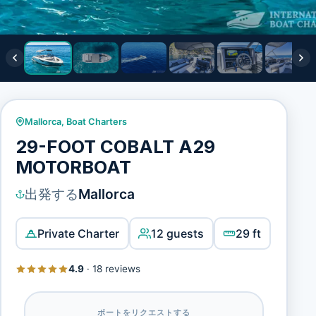
Mallorca
,
Boat Charters
29-FOOT COBALT A29
MOTORBOAT
出発する
Mallorca
Private Charter
12 guests
29 ft
4.9
·
18 reviews
ボートをリクエストする