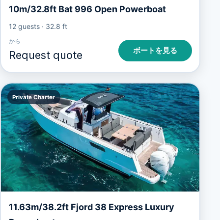
10m/32.8ft Bat 996 Open Powerboat
12 guests
·
32.8 ft
から
ボートを見る
Request quote
Private Charter
11.63m/38.2ft Fjord 38 Express Luxury