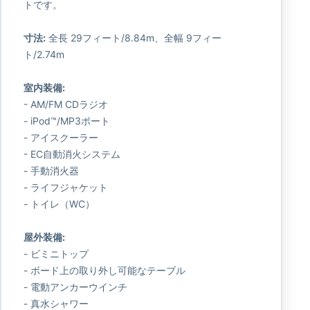
トです。
寸法:
全長 29フィート/8.84m、全幅 9フィー
ト/2.74m
室内装備:
- AM/FM CDラジオ
- iPod™/MP3ポート
- アイスクーラー
- EC自動消火システム
- 手動消火器
- ライフジャケット
- トイレ（WC）
屋外装備:
- ビミニトップ
- ボード上の取り外し可能なテーブル
- 電動アンカーウインチ
- 真水シャワー