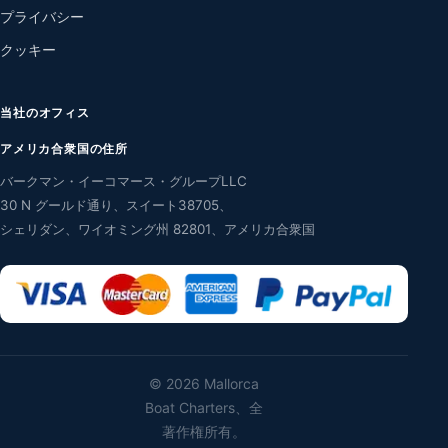
プライバシー
クッキー
当社のオフィス
アメリカ合衆国の住所
バークマン・イーコマース・グループLLC
30 N グールド通り、スイート38705、
シェリダン、ワイオミング州 82801、アメリカ合衆国
©
2026 Mallorca
Boat Charters、全
著作権所有。