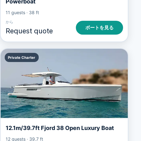
Powerboat
11 guests
·
38 ft
から
ボートを見る
Request quote
Private Charter
12.1m/39.7ft Fjord 38 Open Luxury Boat
12 guests
·
39.7 ft