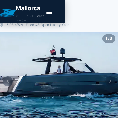
Mallorca
ボート、ヨット、釣りチ
ャーター
家
›
15.98m/52ft Fjord 48 Open Luxury Yacht
1
/
8