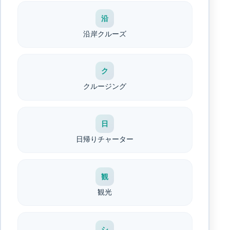
沿
沿岸クルーズ
ク
クルージング
日
日帰りチャーター
観
観光
シ