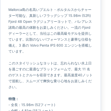
Mallorca島の名高いプエルト・ポルタルスからチャー
ター可能な、真新しいフラッグシップ 15.98m (52ft)
Fjord 48 Open ラグジュアリーヨットで、バレアレス
諸島の最高の体験をお楽しみください。一流の Fjord
ディーラーとして、当社はこの最高級モデルを提供し
ています。比類のないパフォーマンスと豪華な仕様を
備え、3 基の Volvo Penta IPS 600 エンジンを搭載し
ています。
このスタイリッシュなヨットは、忘れられない水上日
を過ごすのに最適なプラットフォームで、最大 11 名
のゲストとクルーを収容できます。最高速度40ノット
で巡航し、スムーズで爽快な乗り心地をお楽しみくだ
さい。
特徴：
- 全長：15.98m (52フィート)
- 全幅：4.81m (15フィート)