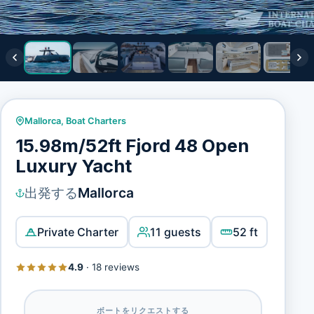
Mallorca
,
Boat Charters
15.98m/52ft Fjord 48 Open
Luxury Yacht
出発する
Mallorca
Private Charter
11 guests
52 ft
4.9
·
18 reviews
ボートをリクエストする