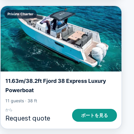
Private Charter
11.63m/38.2ft Fjord 38 Express Luxury
Powerboat
11 guests
·
38 ft
から
ボートを見る
Request quote