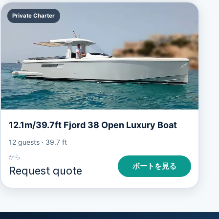
Private Charter
12.1m/39.7ft Fjord 38 Open Luxury Boat
12 guests
·
39.7 ft
から
ボートを見る
Request quote