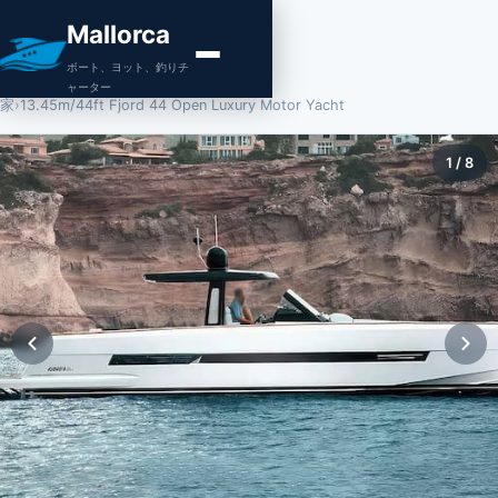
Mallorca
ボート、ヨット、釣りチ
ャーター
家
›
13.45m/44ft Fjord 44 Open Luxury Motor Yacht
1
/
8