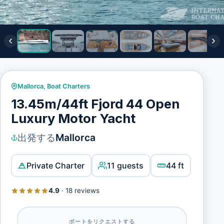
Mallorca
,
Boat Charters
13.45m/44ft Fjord 44 Open
Luxury Motor Yacht
出発する
Mallorca
Private Charter
11 guests
44 ft
4.9
·
18 reviews
ボートをリクエストする