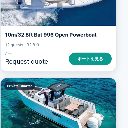
10m/32.8ft Bat 996 Open Powerboat
12 guests
·
32.8 ft
から
ボートを見る
Request quote
Private Charter