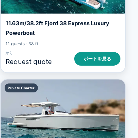
11.63m/38.2ft Fjord 38 Express Luxury
Powerboat
11 guests
·
38 ft
から
ボートを見る
Request quote
Private Charter