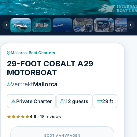
Mallorca
,
Boat Charters
29-FOOT COBALT A29
MOTORBOAT
Vertrekt
Mallorca
Private Charter
12 guests
29 ft
4.9
·
18 reviews
BOOT AANVRAGEN