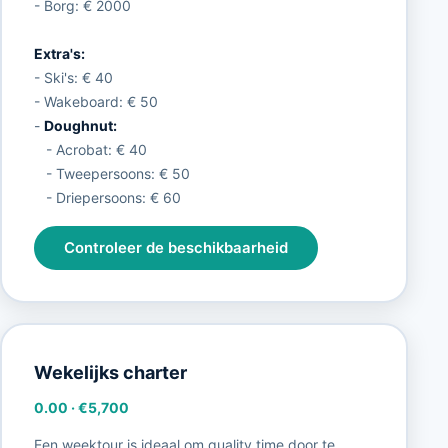
- Borg: € 2000
Extra's:
- Ski's: € 40
- Wakeboard: € 50
-
Doughnut:
- Acrobat: € 40
- Tweepersoons: € 50
- Driepersoons: € 60
Controleer de beschikbaarheid
Wekelijks charter
0.00
·
€5,700
Een weektour is ideaal om quality time door te