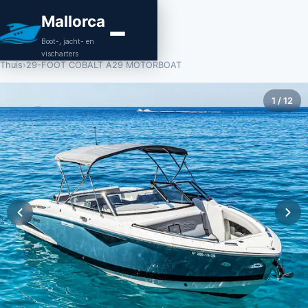
Mallorca
Boot-, jacht- en
vischarters
Thuis
›
29-FOOT COBALT A29 MOTORBOAT
1
/
12