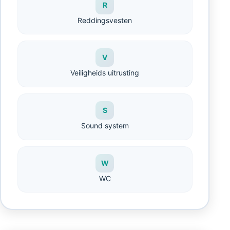
R
Reddingsvesten
V
Veiligheids uitrusting
S
Sound system
W
WC