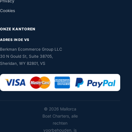
Privacy
Cookies
ONZE KANTOREN
ADRES IN DE VS
Berkman Ecommerce Group LLC
30 N Gould St, Suite 38705,
Sheridan, WY 82801, VS
©
2026 Mallorca
Boat Charters, alle
rechten
voorbehouden. is