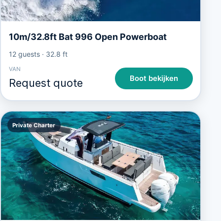
10m/32.8ft Bat 996 Open Powerboat
12 guests
·
32.8 ft
VAN
Boot bekijken
Request quote
Private Charter