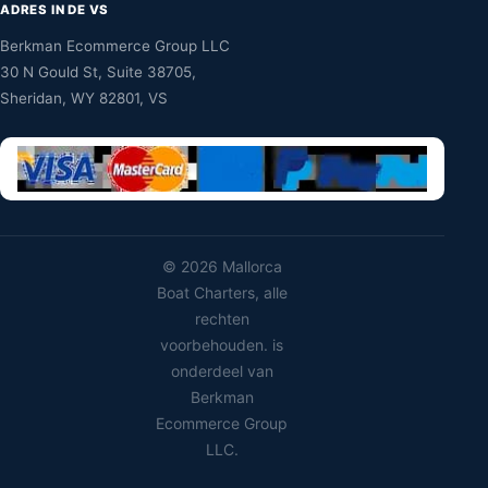
ADRES IN DE VS
Berkman Ecommerce Group LLC
30 N Gould St, Suite 38705,
Sheridan, WY 82801, VS
©
2026 Mallorca
Boat Charters, alle
rechten
voorbehouden. is
onderdeel van
Berkman
Ecommerce Group
LLC.