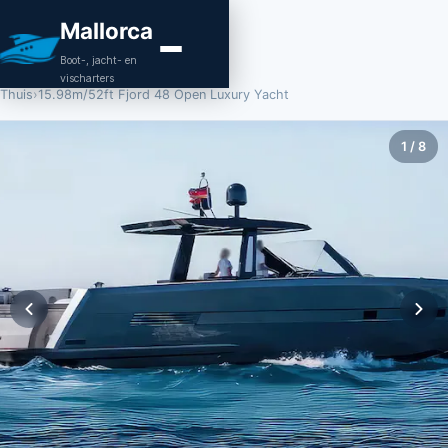
Mallorca
Boot-, jacht- en
vischarters
Thuis
›
15.98m/52ft Fjord 48 Open Luxury Yacht
1
/
8