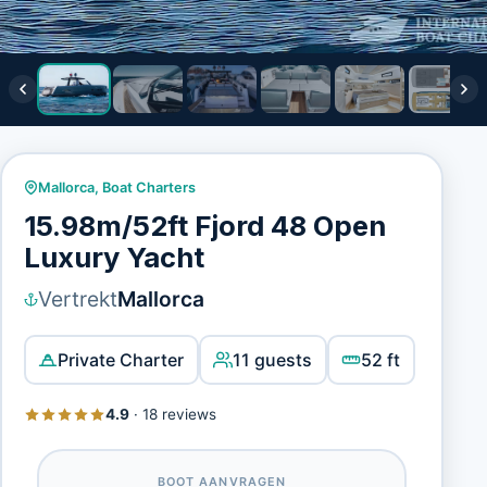
Mallorca
,
Boat Charters
15.98m/52ft Fjord 48 Open
Luxury Yacht
Vertrekt
Mallorca
Private Charter
11 guests
52 ft
4.9
·
18 reviews
BOOT AANVRAGEN