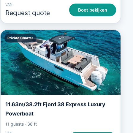
VAN
Boot bekijken
Request quote
Private Charter
11.63m/38.2ft Fjord 38 Express Luxury
Powerboat
11 guests
·
38 ft