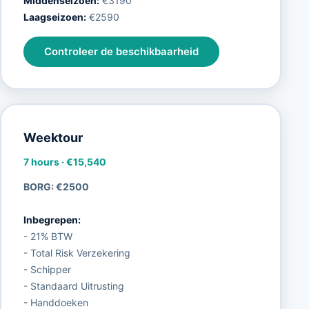
Middenseizoen:
€3190
Laagseizoen:
€2590
Controleer de beschikbaarheid
Weektour
7 hours
·
€15,540
BORG: €2500
Inbegrepen:
- 21% BTW
- Total Risk Verzekering
- Schipper
- Standaard Uitrusting
- Handdoeken