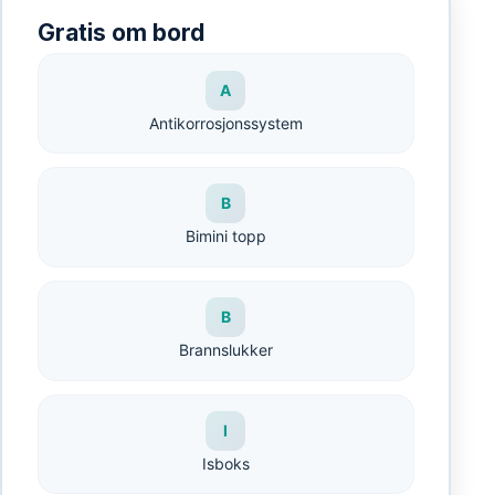
Gratis om bord
A
Antikorrosjonssystem
B
Bimini topp
B
Brannslukker
I
Isboks