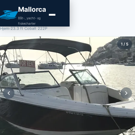
Mallorca
Båt-, yacht- og
fiskecharter
Hjem
›
23.3 ft Cobalt 222P
1
/
5