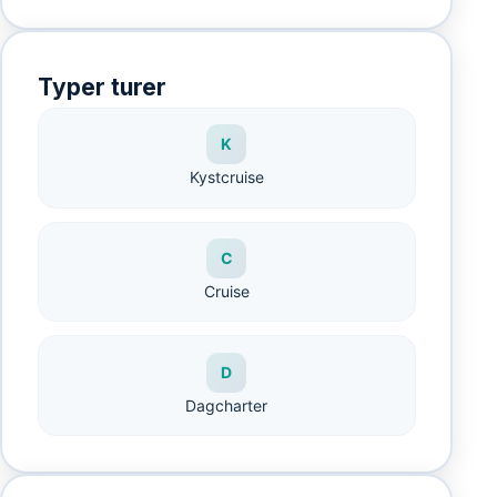
Typer turer
K
Kystcruise
C
Cruise
D
Dagcharter