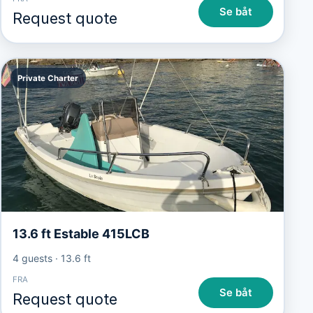
Se båt
Request quote
Private Charter
13.6 ft Estable 415LCB
4 guests
·
13.6 ft
FRA
Se båt
Request quote