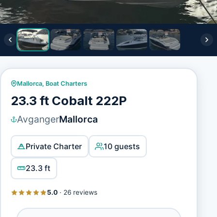
Mallorca
,
Boat Charters
23.3 ft Cobalt 222P
Avganger
Mallorca
Private Charter
10 guests
23.3 ft
5.0
·
26 reviews