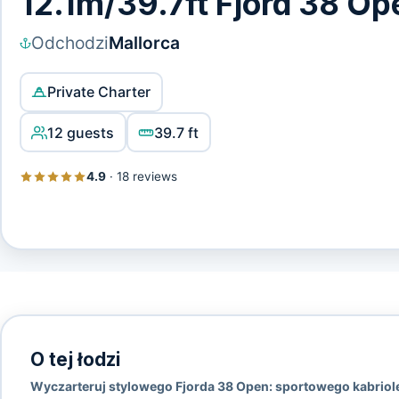
12.1m/39.7ft Fjord 38 Op
Odchodzi
Mallorca
Private Charter
12 guests
39.7 ft
4.9
·
18 reviews
O tej łodzi
Wyczarteruj stylowego Fjorda 38 Open: sportowego kabriole