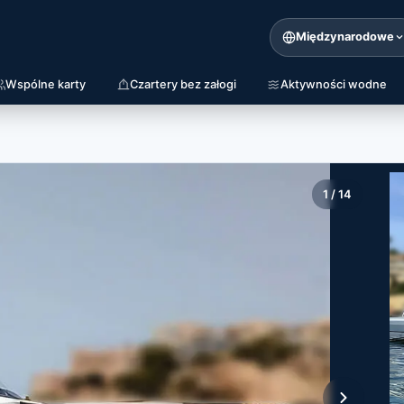
Międzynarodowe
Wspólne karty
Czartery bez załogi
Aktywności wodne
1
/
14