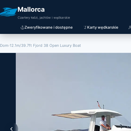
Mallorca
Czartery łodzi, jachtów i wędkarskie
Zweryfikowane i dostępne
Karty wędkarskie
Dom
›
12.1m/39.7ft Fjord 38 Open Luxury Boat