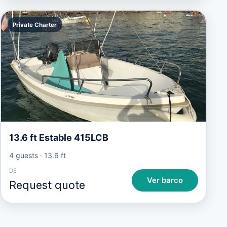
Private Charter
13.6 ft Estable 415LCB
4 guests
·
13.6 ft
DE
Ver barco
Request quote