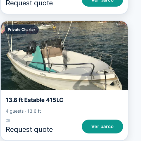
Request quote
Private Charter
13.6 ft Estable 415LC
4 guests
·
13.6 ft
DE
Ver barco
Request quote