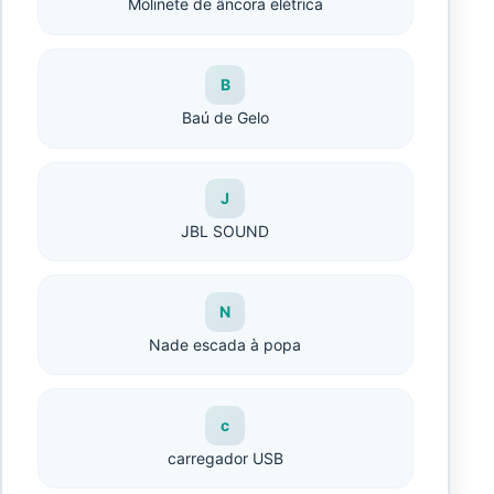
Molinete de âncora elétrica
B
Baú de Gelo
J
JBL SOUND
N
Nade escada à popa
c
carregador USB