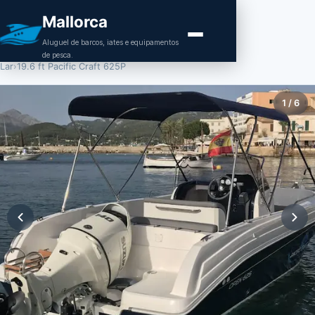
Mallorca
Aluguel de barcos, iates e equipamentos
de pesca.
Lar
›
19.6 ft Pacific Craft 625P
1
/
6