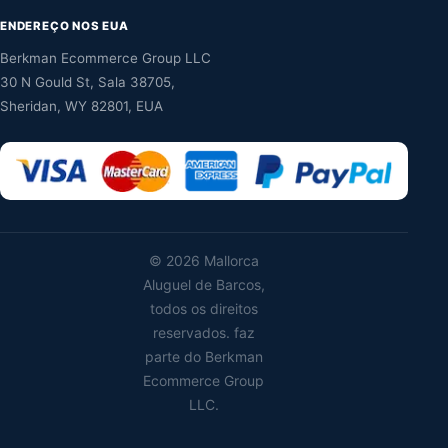
ENDEREÇO NOS EUA
Berkman Ecommerce Group LLC
30 N Gould St, Sala 38705,
Sheridan, WY 82801, EUA
©
2026 Mallorca
Aluguel de Barcos,
todos os direitos
reservados. faz
parte do Berkman
Ecommerce Group
LLC.