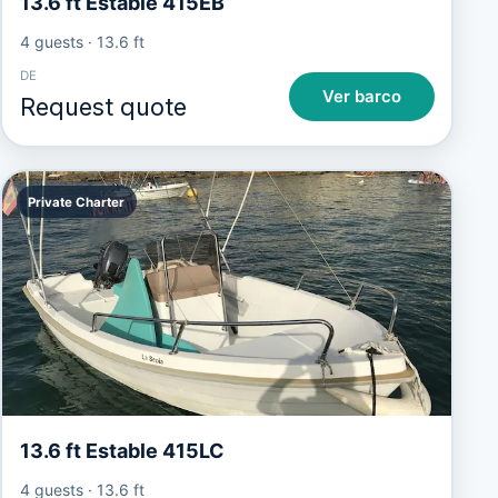
13.6 ft Estable 415EB
4 guests
·
13.6 ft
DE
Ver barco
Request quote
Private Charter
13.6 ft Estable 415LC
4 guests
·
13.6 ft