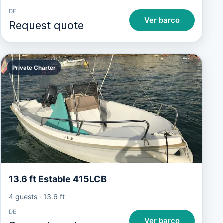
DE
Ver barco
Request quote
Private Charter
13.6 ft Estable 415LCB
4 guests
·
13.6 ft
DE
Ver barco