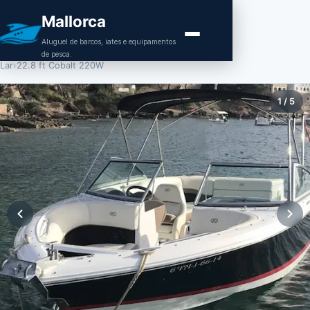
Mallorca
Aluguel de barcos, iates e equipamentos
de pesca.
Lar
›
22.8 ft Cobalt 220W
1
/
5