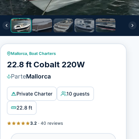
Mallorca
,
Boat Charters
22.8 ft Cobalt 220W
Parte
Mallorca
Private Charter
10 guests
22.8 ft
3.2
·
40 reviews