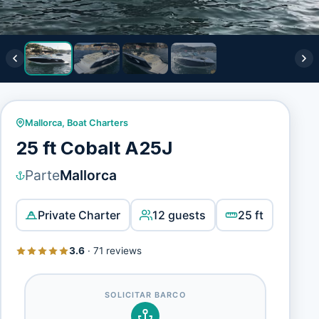
Mallorca
,
Boat Charters
25 ft Cobalt A25J
Parte
Mallorca
Private Charter
12 guests
25 ft
3.6
·
71 reviews
SOLICITAR BARCO