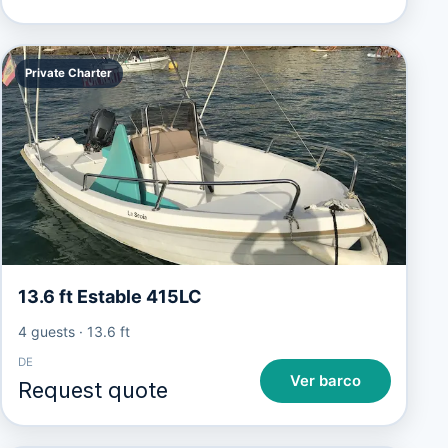
Private Charter
13.6 ft Estable 415LC
4 guests
·
13.6 ft
DE
Ver barco
Request quote