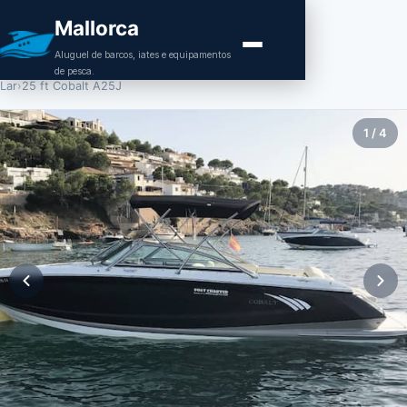
Mallorca
Aluguel de barcos, iates e equipamentos
de pesca.
Lar
›
25 ft Cobalt A25J
1
/
4