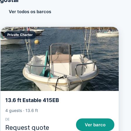
Ver todos os barcos
Private Charter
13.6 ft Estable 415EB
4 guests
·
13.6 ft
DE
Ver barco
Request quote