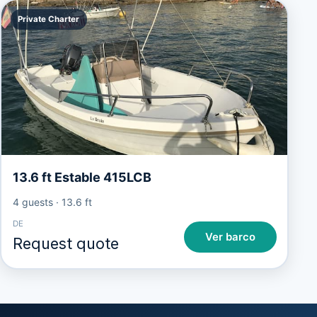
Private Charter
13.6 ft Estable 415LCB
4 guests
·
13.6 ft
DE
Ver barco
Request quote