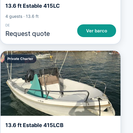
13.6 ft Estable 415LC
4 guests
·
13.6 ft
DE
Ver barco
Request quote
Private Charter
13.6 ft Estable 415LCB