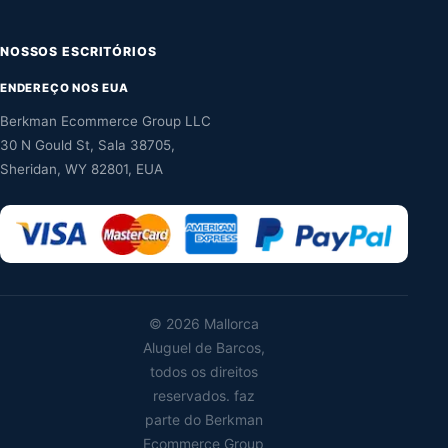
NOSSOS ESCRITÓRIOS
ENDEREÇO NOS EUA
Berkman Ecommerce Group LLC
30 N Gould St, Sala 38705,
Sheridan, WY 82801, EUA
©
2026 Mallorca
Aluguel de Barcos,
todos os direitos
reservados. faz
parte do Berkman
Ecommerce Group