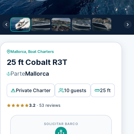
Mallorca
,
Boat Charters
25 ft Cobalt R3T
Parte
Mallorca
Private Charter
10 guests
25 ft
3.2
·
53 reviews
SOLICITAR BARCO