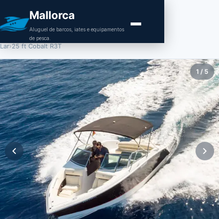
Mallorca
Aluguel de barcos, iates e equipamentos
de pesca.
Lar
›
25 ft Cobalt R3T
1
/
5