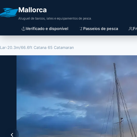
Mallorca
Aluguel de barcos, iates e equipamentos de pesca.
Verificado e disponível
Passeios de pesca
F
Lar
›
20.3m/66.6ft Catana 65 Catamaran