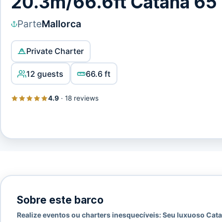
20.3m/66.6ft Catana 65
Parte
Mallorca
Private Charter
12 guests
66.6 ft
4.9
·
18 reviews
Sobre este barco
Realize eventos ou charters inesquecíveis: Seu luxuoso Cat