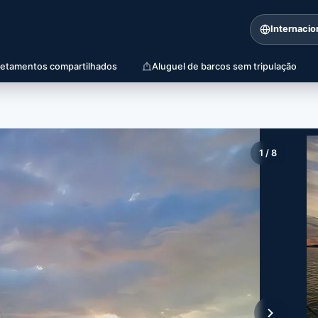
Internacio
retamentos compartilhados
Aluguel de barcos sem tripulação
1
/
8