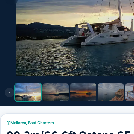
Mallorca
,
Boat Charters