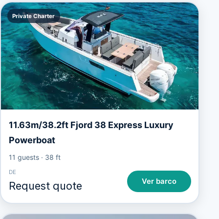
Private Charter
11.63m/38.2ft Fjord 38 Express Luxury
Powerboat
11 guests
·
38 ft
DE
Ver barco
Request quote