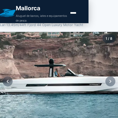
Mallorca
Aluguel de barcos, iates e equipamentos
de pesca.
Lar
›
13.45m/44ft Fjord 44 Open Luxury Motor Yacht
1
/
8