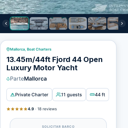
Mallorca
,
Boat Charters
13.45m/44ft Fjord 44 Open
Luxury Motor Yacht
Parte
Mallorca
Private Charter
11 guests
44 ft
4.9
·
18 reviews
SOLICITAR BARCO