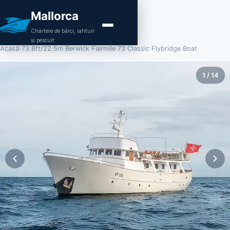
Mallorca
Chartere de bărci, iahturi
și pescuit
Acasă
›
73.8ft/22.5m Berwick Fairmile 73 Classic Flybridge Boat
1
/
14