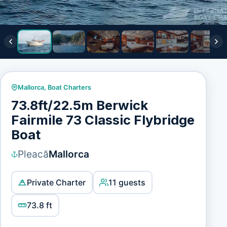
Mallorca
,
Boat Charters
73.8ft/22.5m Berwick
Fairmile 73 Classic Flybridge
Boat
Pleacă
Mallorca
Private Charter
11 guests
73.8 ft