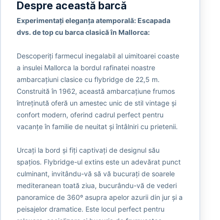
Despre această barcă
Experimentați eleganța atemporală: Escapada
dvs. de top cu barca clasică în Mallorca:
Descoperiți farmecul inegalabil al uimitoarei coaste
a insulei Mallorca la bordul rafinatei noastre
ambarcațiuni clasice cu flybridge de 22,5 m.
Construită în 1962, această ambarcațiune frumos
întreținută oferă un amestec unic de stil vintage și
confort modern, oferind cadrul perfect pentru
vacanțe în familie de neuitat și întâlniri cu prietenii.
Urcați la bord și fiți captivați de designul său
spațios. Flybridge-ul extins este un adevărat punct
culminant, invitându-vă să vă bucurați de soarele
mediteranean toată ziua, bucurându-vă de vederi
panoramice de 360º asupra apelor azurii din jur și a
peisajelor dramatice. Este locul perfect pentru