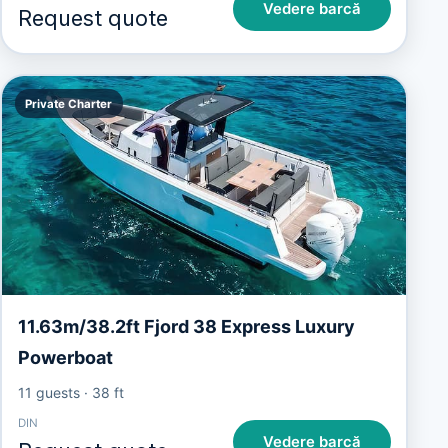
Vedere barcă
Request quote
Private Charter
11.63m/38.2ft Fjord 38 Express Luxury
Powerboat
11 guests
·
38 ft
DIN
Vedere barcă