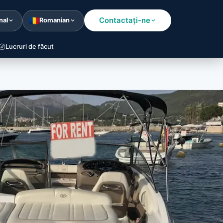
Contactaţi-ne
nal
Romanian
Lucruri de făcut