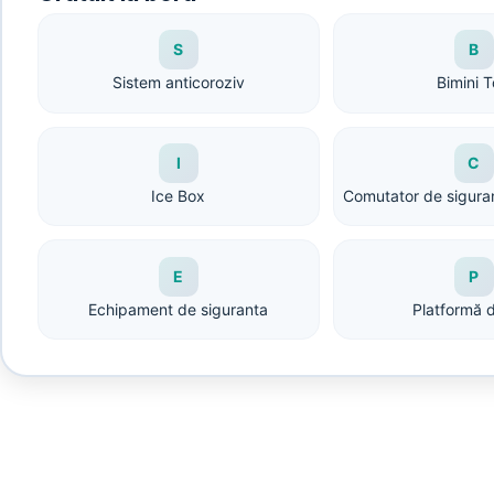
S
B
Sistem anticoroziv
Bimini 
I
C
Ice Box
Comutator de siguran
E
P
Echipament de siguranta
Platformă d