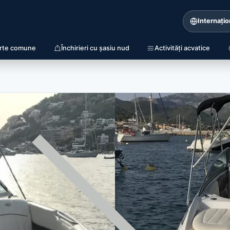
Internațio
rte comune
Închirieri cu șasiu nud
Activități acvatice