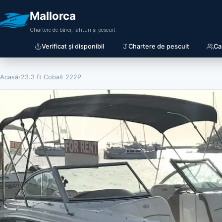
Mallorca
Chartere de bărci, iahturi și pescuit
Verificat și disponibil
Chartere de pescuit
Ca
Acasă
›
23.3 ft Cobalt 222P