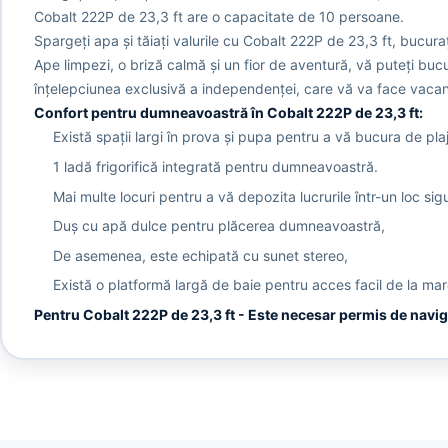
Cobalt 222P de 23,3 ft are o capacitate de 10 persoane.
Spargeți apa și tăiați valurile cu Cobalt 222P de 23,3 ft, bucura
Ape limpezi, o briză calmă și un fior de aventură, vă puteți buc
înțelepciunea exclusivă a independenței, care vă va face vacan
Confort pentru dumneavoastră în Cobalt 222P de 23,3 ft:
Există spații largi în prova și pupa pentru a vă bucura de pla
1 ladă frigorifică integrată pentru dumneavoastră.
Mai multe locuri pentru a vă depozita lucrurile într-un loc sigu
Duș cu apă dulce pentru plăcerea dumneavoastră,
De asemenea, este echipată cu sunet stereo,
Există o platformă largă de baie pentru acces facil de la mar
Pentru Cobalt 222P de 23,3 ft - Este necesar permis de navi