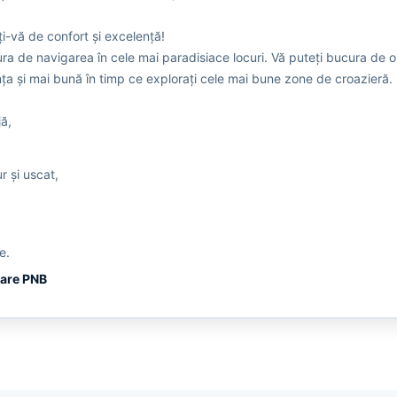
ți-vă de confort și excelență!
ura de navigarea în cele mai paradisiace locuri. Vă puteți bucura de 
ța și mai bună în timp ce explorați cele mai bune zone de croazieră.
jă,
r și uscat,
e.
gare PNB