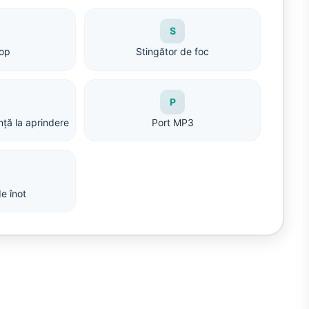
S
Top
Stingător de foc
P
ță la aprindere
Port MP3
e înot