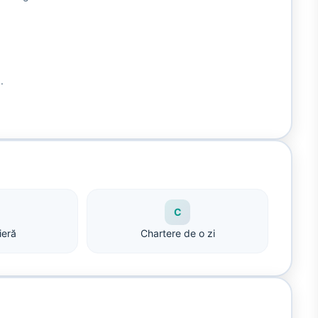
.
C
ieră
Chartere de o zi