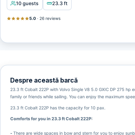
10 guests
23.3 ft
5.0
·
26 reviews
Despre această barcă
23.3 ft Cobalt 222P with Volvo Single V8 5.0 GXIC DP 275 hp eng
family or friends while sailing. You can enjoy the maximum spe
23.3 ft Cobalt 222P has the capacity for 10 pax.
Comforts for you in 23.3 ft Cobalt 222P:
-
There are wide spaces in bow and stern for you to enjoy sun