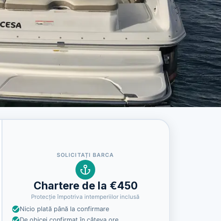
SOLICITAȚI BARCA
Chartere de la €450
Protecție împotriva intemperiilor inclusă
Nicio plată până la confirmare
De obicei confirmat în câteva ore