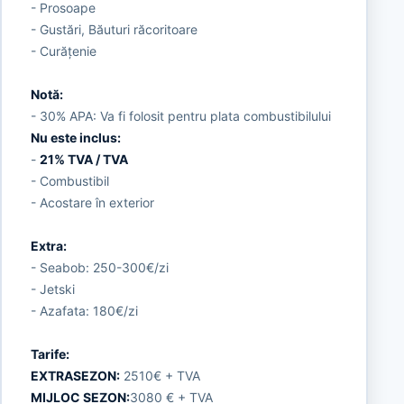
- Prosoape
- Gustări, Băuturi răcoritoare
- Curățenie
Notă:
- 30% APA: Va fi folosit pentru plata combustibilului
Nu este inclus:
-
21% TVA / TVA
- Combustibil
- Acostare în exterior
Extra:
- Seabob: 250-300€/zi
- Jetski
- Azafata: 180€/zi
Tarife:
EXTRASEZON:
2510€ + TVA
MIJLOC SEZON:
3080 € + TVA