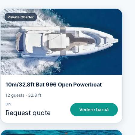
Private Charter
10m/32.8ft Bat 996 Open Powerboat
12 guests
·
32.8 ft
DIN
Vedere barcă
Request quote