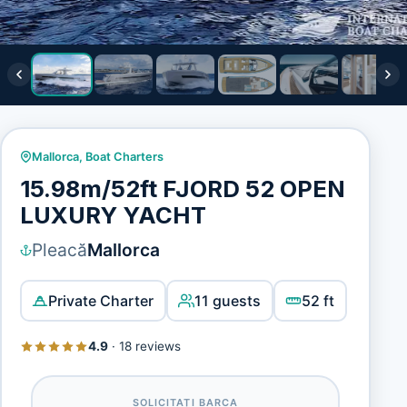
Mallorca
,
Boat Charters
15.98m/52ft FJORD 52 OPEN
LUXURY YACHT
Pleacă
Mallorca
Private Charter
11 guests
52 ft
4.9
·
18 reviews
SOLICITAȚI BARCA