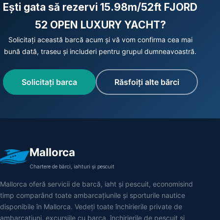
Ești gata să rezervi 15.98m/52ft FJORD
52 OPEN LUXURY YACHT?
Solicitați această barcă acum și vă vom confirma cea mai
bună dată, traseu și includeri pentru grupul dumneavoastră.
Solicitați barca
Răsfoiți alte bărci
Mallorca
Chartere de bărci, iahturi și pescuit
Mallorca oferă servicii de barcă, iaht și pescuit, economisind
timp comparând toate ambarcațiunile și sporturile nautice
disponibile în Mallorca. Vedeți toate închirierile private de
ambarcațiuni, excursiile cu barca, închirierile de pescuit și