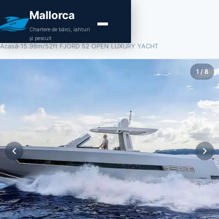
Mallorca
Chartere de bărci, iahturi
și pescuit
Acasă
›
15.98m/52ft FJORD 52 OPEN LUXURY YACHT
1
/
8