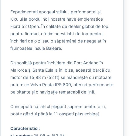
Experimentați apogeul stilului, performanței și
luxului la bordul noii noastre nave emblematice
Fjord 52 Open. În calitate de dealer global de top
pentru fiorduri, oferim acest iaht de top pentru
închirieri de o zi sau o săptămână de neegalat în
frumoasele Insule Baleare.
Disponibilă pentru închiriere din Port Adriano în
Mallorca și Santa Eulalia în Ibiza, această barcă cu
motor de 15,98 m (52 ft) se mândrește cu motoare
puternice Volvo Penta IPS 800, oferind performanțe
palpitante și o navigație remarcabil de lină.
Concepută ca iahtul elegant suprem pentru o zi,
poate găzdui până la 11 oaspeți plus echipaj.
Caracteristici:
- Lungime:
15,98 m (52 ft)