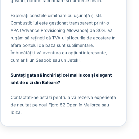
gustări, băuturi răcoritoare și curățenie finală.
Explorați coastele uimitoare cu ușurință și stil.
Combustibilul este gestionat transparent printr-o
APA (Advance Provisioning Allowance) de 30%. Vă
rugăm să rețineți că TVA-ul și locurile de acostare în
afara portului de bază sunt suplimentare.
Îmbunătățiți-vă aventura cu opțiuni interesante,
cum ar fi un Seabob sau un Jetski.
Sunteți gata să închiriați cel mai luxos și elegant
iaht de o zi din Baleare?
Contactați-ne astăzi pentru a vă rezerva experiența
de neuitat pe noul Fjord 52 Open în Mallorca sau
Ibiza.