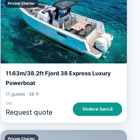
Private Charter
11.63m/38.2ft Fjord 38 Express Luxury
Powerboat
11 guests
·
38 ft
DIN
Vedere barcă
Request quote
Private Charter