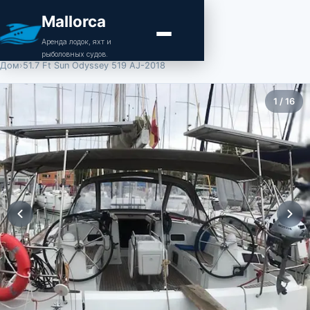
Mallorca
Аренда лодок, яхт и
рыболовных судов.
Дом
›
51.7 Ft Sun Odyssey 519 AJ-2018
1
/
16