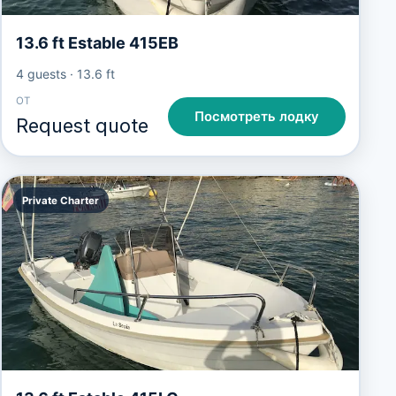
13.6 ft Estable 415EB
4 guests
·
13.6 ft
ОТ
Посмотреть лодку
Request quote
Private Charter