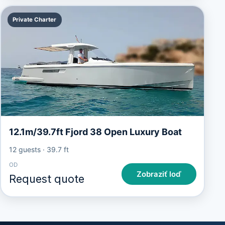
Private Charter
12.1m/39.7ft Fjord 38 Open Luxury Boat
12 guests
·
39.7 ft
OD
Zobraziť loď
Request quote