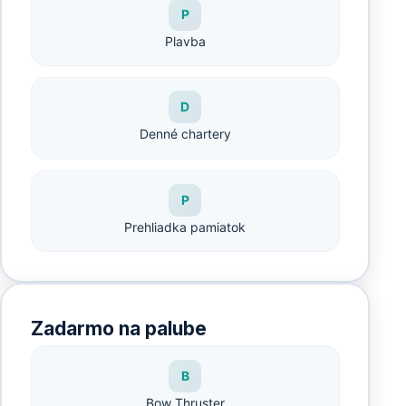
P
Plavba
D
Denné chartery
P
Prehliadka pamiatok
Zadarmo na palube
B
Bow Thruster