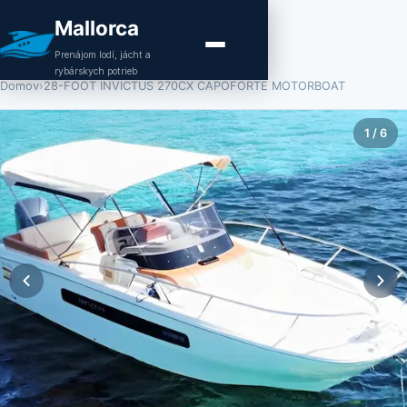
Mallorca
Prenájom lodí, jácht a
rybárskych potrieb
Domov
›
28-FOOT INVICTUS 270CX CAPOFORTE MOTORBOAT
1
/
6