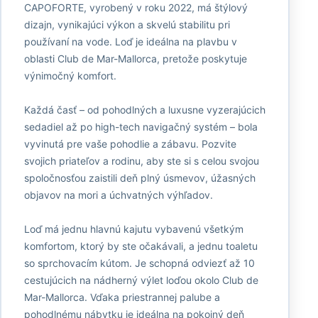
CAPOFORTE, vyrobený v roku 2022, má štýlový
dizajn, vynikajúci výkon a skvelú stabilitu pri
používaní na vode. Loď je ideálna na plavbu v
oblasti Club de Mar-Mallorca, pretože poskytuje
výnimočný komfort.
Každá časť – od pohodlných a luxusne vyzerajúcich
sedadiel až po high-tech navigačný systém – bola
vyvinutá pre vaše pohodlie a zábavu. Pozvite
svojich priateľov a rodinu, aby ste si s celou svojou
spoločnosťou zaistili deň plný úsmevov, úžasných
objavov na mori a úchvatných výhľadov.
Loď má jednu hlavnú kajutu vybavenú všetkým
komfortom, ktorý by ste očakávali, a jednu toaletu
so sprchovacím kútom. Je schopná odviezť až 10
cestujúcich na nádherný výlet loďou okolo Club de
Mar-Mallorca. Vďaka priestrannej palube a
pohodlnému nábytku je ideálna na pokojný deň