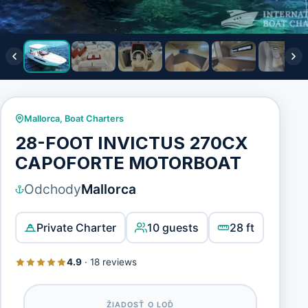
Mallorca
,
Boat Charters
28-FOOT INVICTUS 270CX
CAPOFORTE MOTORBOAT
Odchody
Mallorca
Private Charter
10 guests
28 ft
4.9
·
18 reviews
ŽIADOSŤ O LOĎ