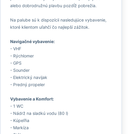
alebo dobrodružnú plavbu pozdĺž pobrežia.
Na palube sú k dispozícii nasledujúce vybavenie,
ktoré klientom uľahčí čo najlepší zážitok.
Navigačné vybavenie:
- VHF
- Rýchlomer
- GPS
- Sounder
- Elektrický navijak
- Predný propeler
Vybavenie a Komfort:
- 1 WC
- Nádrž na sladkú vodu (80 l)
- Kúpeľňa
- Markíza