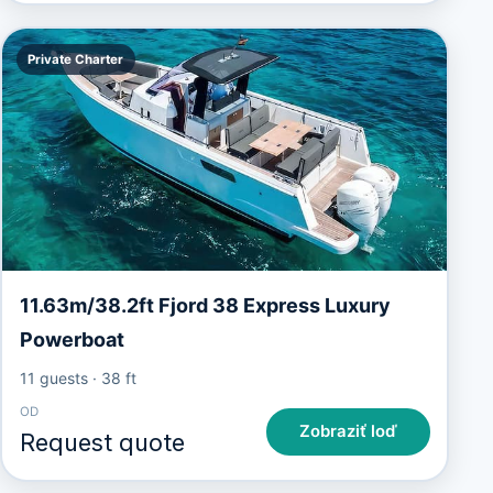
Private Charter
11.63m/38.2ft Fjord 38 Express Luxury
Powerboat
11 guests
·
38 ft
OD
Zobraziť loď
Request quote