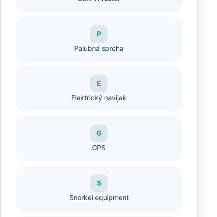
P
Palubná sprcha
E
Elektrický navijak
G
GPS
S
Snorkel equipment