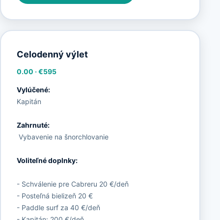
Celodenný výlet
0.00
·
€595
Vylúčené:
Kapitán
Zahrnuté:
Vybavenie na šnorchlovanie
Voliteľné doplnky:
- Schválenie pre Cabreru 20 €/deň
- Posteľná bielizeň 20 €
- Paddle surf za 40 €/deň
- Kapitán: 200 €/deň