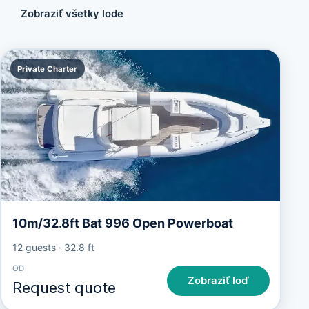
Zobraziť všetky lode
Private Charter
10m/32.8ft Bat 996 Open Powerboat
12 guests
·
32.8 ft
OD
Zobraziť loď
Request quote