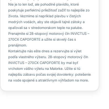
Nie je to len loď, ale pohodlné plavidlo, ktoré
poskytuje perfektnú príležitosť zažiť to najlepšie zo
života. Vezmime si napríklad plavbu v čistých
modrých vodách, aby ste objavili tajné zátoky a
opaľovali sa v stredomorskom teple na palube.
Prenajmite si 28-stopový motorový čln INVICTUS –
270CX CAPOFORTE a užite si skvelý čas s
prenájmom.
Kontaktujte nás ešte dnes a rezervujte si výlet
podľa vlastného výberu. 28-stopový motorový čln
INVICTUS – 270CX CAPOFORTE by mal byť
vrcholom vášho výletu na Malorke. Užite si tú
najlepšiu zábavu počas svojej dovolenky: potešenie
na vode spojené s atraktívnym výhľadom na more.