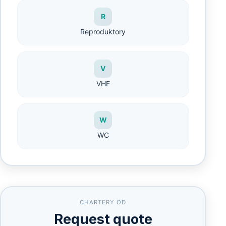
R
Reproduktory
V
VHF
W
WC
CHARTERY OD
Request quote