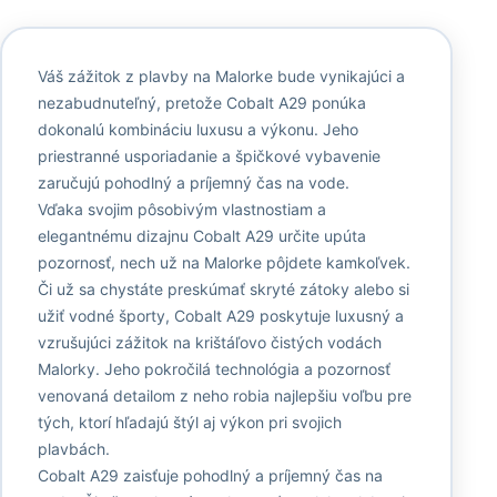
Váš zážitok z plavby na Malorke bude vynikajúci a
nezabudnuteľný, pretože Cobalt A29 ponúka
dokonalú kombináciu luxusu a výkonu. Jeho
priestranné usporiadanie a špičkové vybavenie
zaručujú pohodlný a príjemný čas na vode.
Vďaka svojim pôsobivým vlastnostiam a
elegantnému dizajnu Cobalt A29 určite upúta
pozornosť, nech už na Malorke pôjdete kamkoľvek.
Či už sa chystáte preskúmať skryté zátoky alebo si
užiť vodné športy, Cobalt A29 poskytuje luxusný a
vzrušujúci zážitok na krištáľovo čistých vodách
Malorky. Jeho pokročilá technológia a pozornosť
venovaná detailom z neho robia najlepšiu voľbu pre
tých, ktorí hľadajú štýl aj výkon pri svojich
plavbách.
Cobalt A29 zaisťuje pohodlný a príjemný čas na