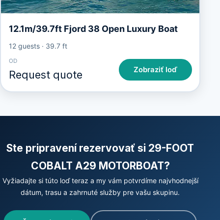
12.1m/39.7ft Fjord 38 Open Luxury Boat
12 guests
·
39.7 ft
OD
Zobraziť loď
Request quote
Ste pripravení rezervovať si 29-FOOT
COBALT A29 MOTORBOAT?
Vyžiadajte si túto loď teraz a my vám potvrdíme najvhodnejší
dátum, trasu a zahrnuté služby pre vašu skupinu.