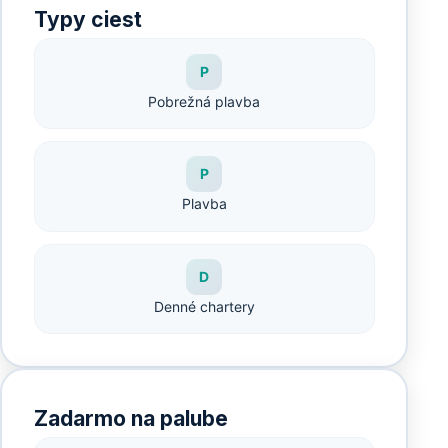
Typy ciest
P
Pobrežná plavba
P
Plavba
D
Denné chartery
Zadarmo na palube