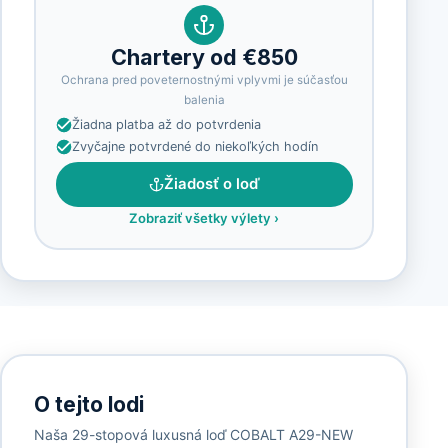
Chartery od €850
Ochrana pred poveternostnými vplyvmi je súčasťou
balenia
Žiadna platba až do potvrdenia
Zvyčajne potvrdené do niekoľkých hodín
Žiadosť o loď
Zobraziť všetky výlety
›
O tejto lodi
Naša 29-stopová luxusná loď COBALT A29-NEW