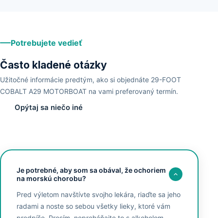
Potrebujete vedieť
Často kladené otázky
Užitočné informácie predtým, ako si objednáte 29-FOOT
COBALT A29 MOTORBOAT na vami preferovaný termín.
Opýtaj sa niečo iné
Je potrebné, aby som sa obával, že ochoriem
na morskú chorobu?
Pred výletom navštívte svojho lekára, riaďte sa jeho
radami a noste so sebou všetky lieky, ktoré vám
predpíše. Prosím, nepreháňajte to s alkoholom