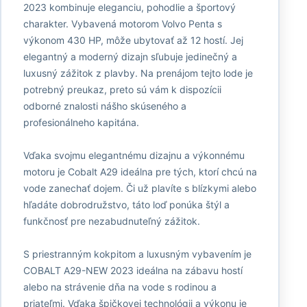
2023 kombinuje eleganciu, pohodlie a športový
charakter. Vybavená motorom Volvo Penta s
výkonom 430 HP, môže ubytovať až 12 hostí. Jej
elegantný a moderný dizajn sľubuje jedinečný a
luxusný zážitok z plavby. Na prenájom tejto lode je
potrebný preukaz, preto sú vám k dispozícii
odborné znalosti nášho skúseného a
profesionálneho kapitána.
Vďaka svojmu elegantnému dizajnu a výkonnému
motoru je Cobalt A29 ideálna pre tých, ktorí chcú na
vode zanechať dojem. Či už plavíte s blízkymi alebo
hľadáte dobrodružstvo, táto loď ponúka štýl a
funkčnosť pre nezabudnuteľný zážitok.
S priestranným kokpitom a luxusným vybavením je
COBALT A29-NEW 2023 ideálna na zábavu hostí
alebo na strávenie dňa na vode s rodinou a
priateľmi. Vďaka špičkovej technológii a výkonu je