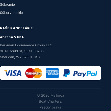
Súkromie
Súbory cookie
NAŠE KANCELÁRIE
ADRESA V USA
Berkman Ecommerce Group LLC
30 N Gould St, Suite 38705,
Sheridan, WY 82801, USA
©
2026 Mallorca
Boat Charters,
všetky práva