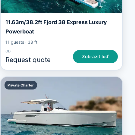
11.63m/38.2ft Fjord 38 Express Luxury
Powerboat
11 guests
·
38 ft
OD
Zobraziť loď
Request quote
Private Charter