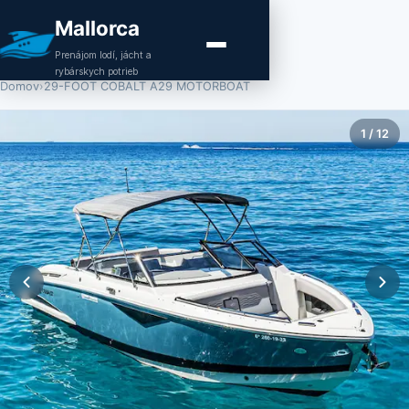
Mallorca
Prenájom lodí, jácht a
rybárskych potrieb
Domov
›
29-FOOT COBALT A29 MOTORBOAT
1
/
12