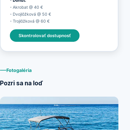
-
Donut:
- Akrobat @ 40 €
- Dvojlôžková @ 50 €
- Trojlôžková @ 60 €
Skontrolovať dostupnosť
Fotogaléria
Pozri sa na loď