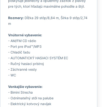
poskytuje jedinečný a opulentný zážitok z plavby
pre tých, ktorí hľadajú maximálne pohodlie a štýl.
Rozmery:
Dĺžka 29 stôp/8,84 m, Šírka 9 stôp/2,74
m
Vnútorné vybavenie:
- AM/FM CD rádio
- Port pre iPod™/MP3
- Chladič ľadu
- AUTOMATICKÝ HASIACI SYSTÉM EC
- Ručný hasiaci prístroj
- Záchranné vesty
- WC
Vonkajšie vybavenie:
- Bimini Strecha
- Odnímateľný stôl na palube
- Elektrický kotvový navijak