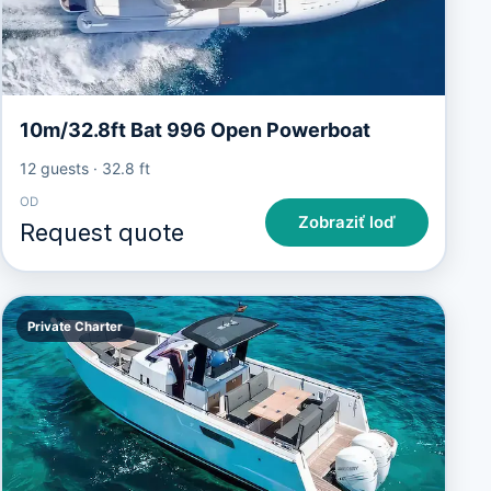
10m/32.8ft Bat 996 Open Powerboat
12 guests
·
32.8 ft
OD
Zobraziť loď
Request quote
Private Charter