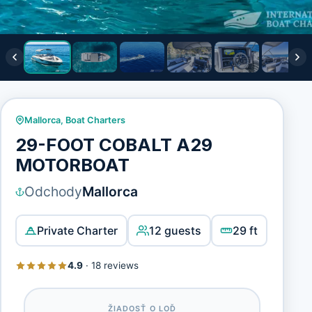
Mallorca
,
Boat Charters
29-FOOT COBALT A29
MOTORBOAT
Odchody
Mallorca
Private Charter
12 guests
29 ft
4.9
·
18 reviews
ŽIADOSŤ O LOĎ