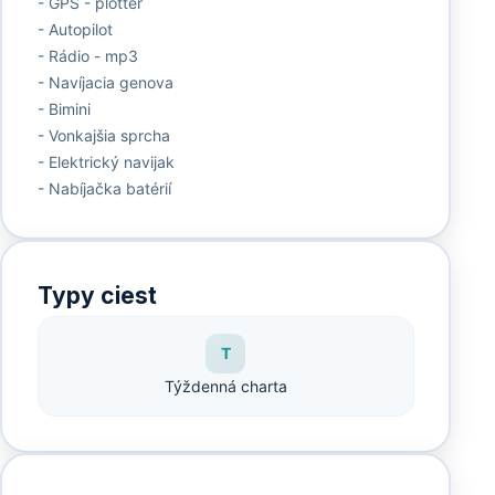
- GPS - plotter
- Autopilot
- Rádio - mp3
- Navíjacia genova
- Bimini
- Vonkajšia sprcha
- Elektrický navijak
- Nabíjačka batérií
Typy ciest
T
Týždenná charta