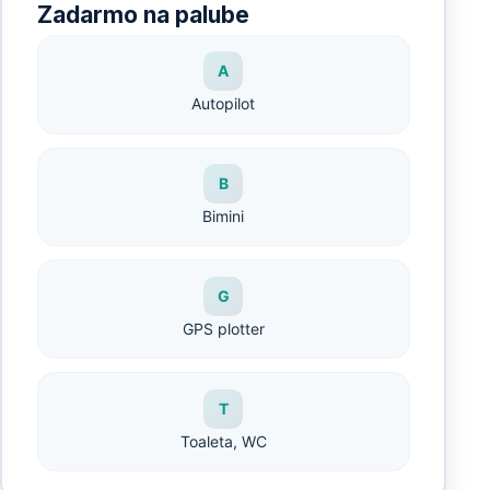
Zadarmo na palube
A
Autopilot
B
Bimini
G
GPS plotter
T
Toaleta, WC