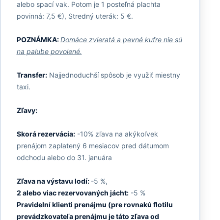
alebo spací vak. Potom je 1 posteľná plachta
povinná: 7,5 €), Stredný uterák: 5 €.
POZNÁMKA:
Domáce zvieratá a pevné kufre nie sú
na palube povolené.
Transfer:
Najjednoduchší spôsob je využiť miestny
taxi.
Zľavy:
Skorá rezervácia:
-10% zľava na akýkoľvek
prenájom zaplatený 6 mesiacov pred dátumom
odchodu alebo do 31. januára
Zľava na výstavu lodí:
-5 %,
2 alebo viac rezervovaných jácht:
-5 %
Pravidelní klienti prenájmu (pre rovnakú flotilu
prevádzkovateľa prenájmu je táto zľava od