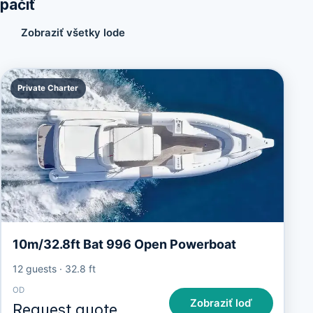
páčiť
Zobraziť všetky lode
Private Charter
10m/32.8ft Bat 996 Open Powerboat
12 guests
·
32.8 ft
OD
Zobraziť loď
Request quote