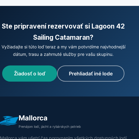
Ste pripravení rezervovať si Lagoon 42
Sailing Catamaran?
Vyžiadajte si túto loď teraz a my vám potvrdíme najvhodnejší
dátum, trasu a zahrnuté služby pre vašu skupinu.
Žiadosť o loď
Prehliadať iné lode
Mallorca
Prenájom lodí, jácht a rybárskych potrieb
Mallorca vám ušetrí čas porovnaním všetkých dostupných lodí