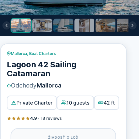
Mallorca
,
Boat Charters
Lagoon 42 Sailing
Catamaran
Odchody
Mallorca
Private Charter
10 guests
42 ft
4.9
·
18 reviews
ŽIADOSŤ O LOĎ