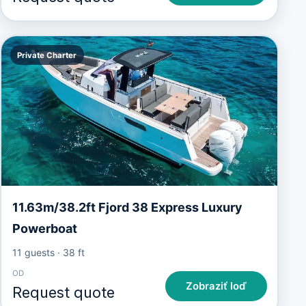
Private Charter
11.63m/38.2ft Fjord 38 Express Luxury
Powerboat
11 guests
·
38 ft
OD
Zobraziť loď
Request quote