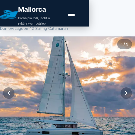
Mallorca
Prenájom lodí, jácht a
rybárskych potrieb
Domov
›
Lagoon 42 Sailing Catamaran
1
/
9