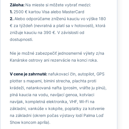
Záloha:
Na mieste si môžete vybrať medzi:
1.
2500 € kartou Visa alebo MasterCard
2.
Alebo odporúčame zníženú kauciu vo výške 180
€ za týždeň (nevratná a platí sa v hotovosti), ktorá
znižuje kauciu na 390 €. V závislosti od
dostupnosti.
Nie je možné zabezpečiť jednosmerné výlety z/na
Kanárske ostrovy ani rezervácie na konci roka.
V cene je zahrnuté:
nafukovací čln, autopilot, GPS
plotter s mapami, bimini strecha, plachta proti
krádeži, natankovaná nafta (prosím, vráťte ju plnú),
plná kaucia na vodu, navíjací genoa, kotviaci
navijak, kompletná elektronika, VHF, Wi-Fi na
základni, vankúše v kokpite, poplatky za kotvenie
na základni (okrem počas výstavy lodí Palma Loď
Show koncom apríla).