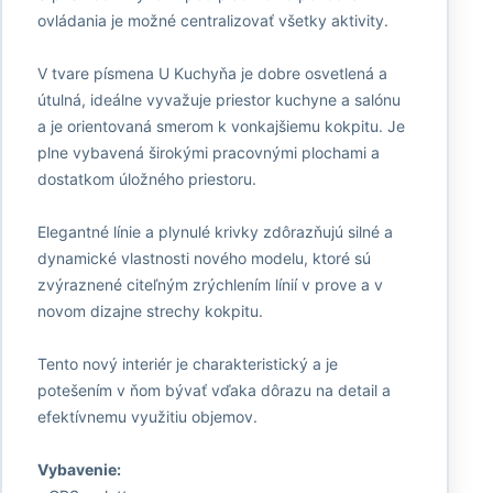
ovládania je možné centralizovať všetky aktivity.
V tvare písmena U Kuchyňa je dobre osvetlená a
útulná, ideálne vyvažuje priestor kuchyne a salónu
a je orientovaná smerom k vonkajšiemu kokpitu. Je
plne vybavená širokými pracovnými plochami a
dostatkom úložného priestoru.
Elegantné línie a plynulé krivky zdôrazňujú silné a
dynamické vlastnosti nového modelu, ktoré sú
zvýraznené citeľným zrýchlením línií v prove a v
novom dizajne strechy kokpitu.
Tento nový interiér je charakteristický a je
potešením v ňom bývať vďaka dôrazu na detail a
efektívnemu využitiu objemov.
Vybavenie: