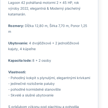
Lagoon 42 poháňaná motormi 2 x 45 HP, rok
výroby 2022, elegantná & Moderný plachetný
katamarán.
Rozmery:
Dĺžka 12,80 m, Šírka 7,70 m, Ponor 1,25
m
Ubytovanie:
4 dvojlôžkové + 2 jednolôžkové
kajuty, 4 kúpeľne
Kapacita lode:
8 + 2 osoby
Vlastnosti:
- Pohodlný kokpit s plynulými, elegantnými krivkami
- jedinečné rozloženie paluby
- pohodlné kormidelné stanovište
- Skvelé a slušné ubytovanie
S prísľubom výkonu pod plachtou a pohodlia