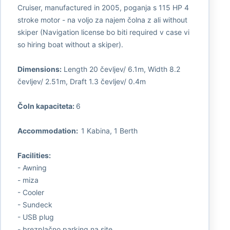
Cruiser, manufactured in 2005, poganja s 115 HP 4
stroke motor - na voljo za najem čolna z ali without
skiper (Navigation license bo biti required v case vi
so hiring boat without a skiper).
Dimensions:
Length 20 čevljev/ 6.1m, Width 8.2
čevljev/ 2.51m, Draft 1.3 čevljev/ 0.4m
Čoln kapaciteta:
6
Accommodation:
1 Kabina, 1 Berth
Facilities:
- Awning
- miza
- Cooler
- Sundeck
- USB plug
- brezplačno parking na site