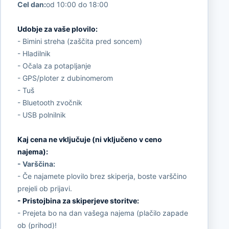
Cel dan:
od 10:00 do 18:00
Udobje za vaše plovilo:
- Bimini streha (zaščita pred soncem)
- Hladilnik
- Očala za potapljanje
- GPS/ploter z dubinomerom
- Tuš
- Bluetooth zvočnik
- USB polnilnik
Kaj cena ne vključuje (ni vključeno v ceno
najema):
- Varščina:
- Če najamete plovilo brez skiperja, boste varščino
prejeli ob prijavi.
- Pristojbina za skiperjeve storitve:
- Prejeta bo na dan vašega najema (plačilo zapade
ob (prihod)!