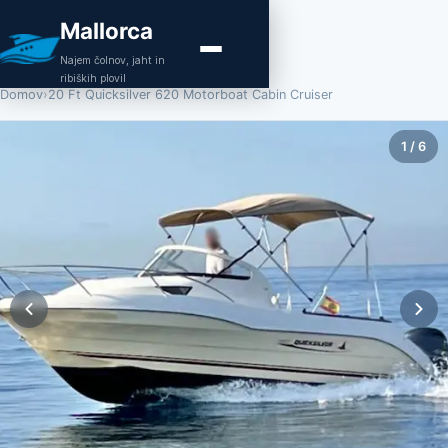
Mallorca
Najem čolnov, jaht in
ribiških plovil
Domov
›
20 Ft Quicksilver 620 Motorboat Cabin Cruiser
1
/
6