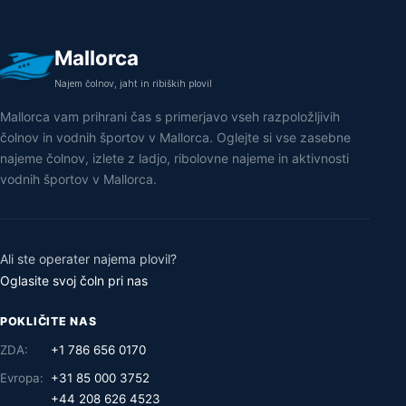
Mallorca
Najem čolnov, jaht in ribiških plovil
Mallorca vam prihrani čas s primerjavo vseh razpoložljivih
čolnov in vodnih športov v Mallorca. Oglejte si vse zasebne
najeme čolnov, izlete z ladjo, ribolovne najeme in aktivnosti
vodnih športov v Mallorca.
Ali ste operater najema plovil?
Oglasite svoj čoln pri nas
POKLIČITE NAS
ZDA:
+1 786 656 0170
Evropa:
+31 85 000 3752
+44 208 626 4523