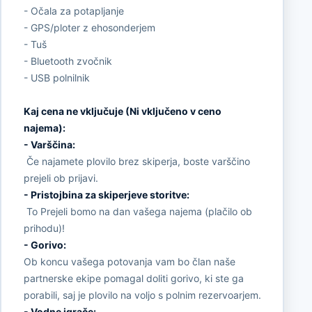
- Očala za potapljanje
- GPS/ploter z ehosonderjem
- Tuš
- Bluetooth zvočnik
- USB polnilnik
Kaj cena ne vključuje (Ni vključeno v ceno
najema):
- Varščina:
Če najamete plovilo brez skiperja, boste varščino
prejeli ob prijavi.
- Pristojbina za skiperjeve storitve:
To Prejeli bomo na dan vašega najema (plačilo ob
prihodu)!
- Gorivo:
Ob koncu vašega potovanja vam bo član naše
partnerske ekipe pomagal doliti gorivo, ki ste ga
porabili, saj je plovilo na voljo s polnim rezervoarjem.
- Vodne igrače: