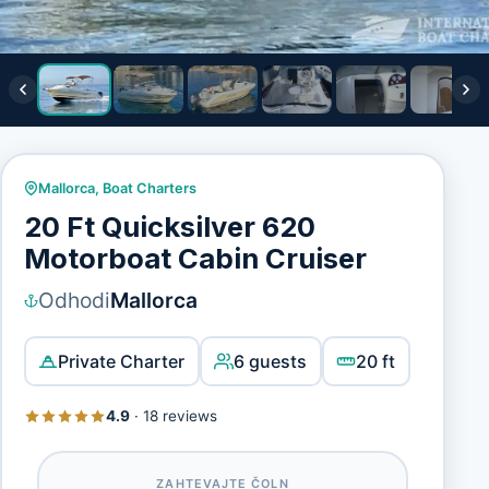
Mallorca
,
Boat Charters
20 Ft Quicksilver 620
Motorboat Cabin Cruiser
Odhodi
Mallorca
Private Charter
6 guests
20 ft
4.9
·
18 reviews
ZAHTEVAJTE ČOLN