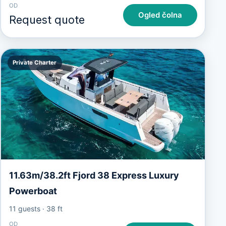
OD
Ogled čolna
Request quote
Private Charter
11.63m/38.2ft Fjord 38 Express Luxury
Powerboat
11 guests
·
38 ft
OD