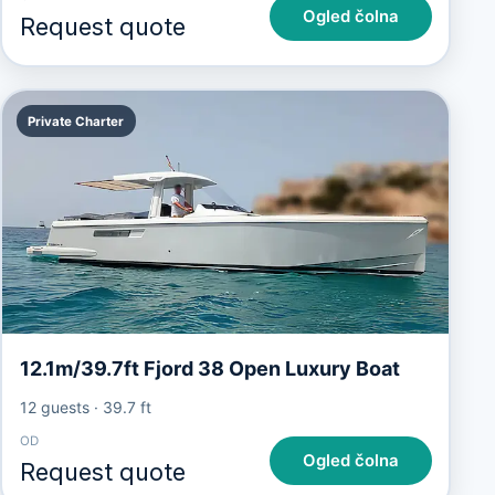
Ogled čolna
Request quote
Private Charter
12.1m/39.7ft Fjord 38 Open Luxury Boat
12 guests
·
39.7 ft
OD
Ogled čolna
Request quote