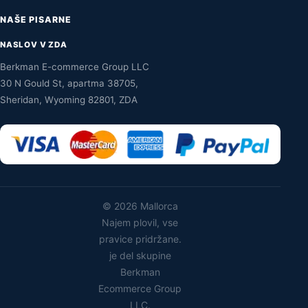
NAŠE PISARNE
NASLOV V ZDA
Berkman E-commerce Group LLC
30 N Gould St, apartma 38705,
Sheridan, Wyoming 82801, ZDA
©
2026 Mallorca
Najem plovil, vse
pravice pridržane.
je del skupine
Berkman
Ecommerce Group
LLC.