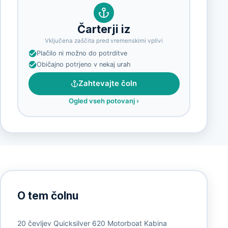
Čarterji iz
Vključena zaščita pred vremenskimi vplivi
Plačilo ni možno do potrditve
Običajno potrjeno v nekaj urah
Zahtevajte čoln
Ogled vseh potovanj
›
O tem čolnu
20 čevljev Quicksilver 620 Motorboat Kabina