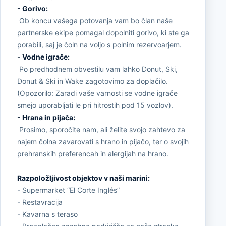
- Gorivo:
Ob koncu vašega potovanja vam bo član naše
partnerske ekipe pomagal dopolniti gorivo, ki ste ga
porabili, saj je čoln na voljo s polnim rezervoarjem.
- Vodne igrače:
Po predhodnem obvestilu vam lahko Donut, Ski,
Donut & Ski in Wake zagotovimo za doplačilo.
(Opozorilo: Zaradi vaše varnosti se vodne igrače
smejo uporabljati le pri hitrostih pod 15 vozlov).
- Hrana in pijača:
Prosimo, sporočite nam, ali želite svojo zahtevo za
najem čolna zavarovati s hrano in pijačo, ter o svojih
prehranskih preferencah in alergijah na hrano.
Razpoložljivost objektov v naši marini:
- Supermarket “El Corte Inglés”
- Restavracija
- Kavarna s teraso