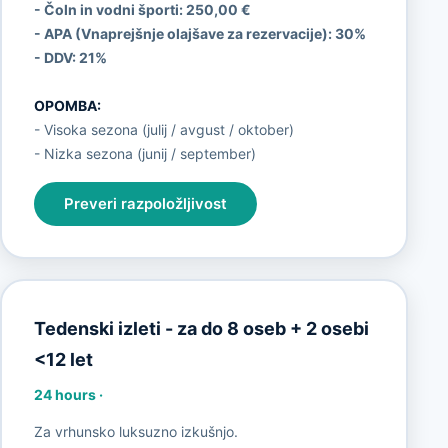
- Čoln in vodni športi: 250,00 €
- APA (Vnaprejšnje olajšave za rezervacije):
30%
- DDV:
21%
OPOMBA:
- Visoka sezona (julij / avgust / oktober)
- Nizka sezona (junij / september)
Preveri razpoložljivost
Tedenski izleti - za do 8 oseb + 2 osebi
<12 let
24 hours
·
Za vrhunsko luksuzno izkušnjo.