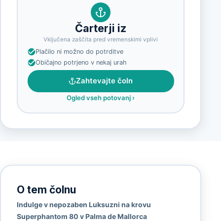
Čarterji iz
Vključena zaščita pred vremenskimi vplivi
Plačilo ni možno do potrditve
Običajno potrjeno v nekaj urah
Zahtevajte čoln
Ogled vseh potovanj
›
O tem čolnu
Indulge v nepozaben Luksuzni na krovu
Superphantom 80 v Palma de Mallorca