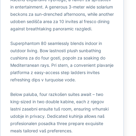
in entertainment. A generous 3-meter wide solarium
beckons za sun-drenched afternoons, while another
udoben sedišča area za 10 invites al fresco dining
against breathtaking panoramic razgledi.
Superphantom 80 seamlessly blends indoor in
outdoor living. Bow lastnosti plush sunbathing
cushions za do four gosti, popoln za soaking do
Mediterranean rays. Pri stern, a convenient plavanje
platforma z easy-access step ladders invites
refreshing dips v turquoise vode.
Below paluba, four razkošen suites await – two
king-sized in two double kabine, each z njegov
lastni zasebni ensuite tuš room, ensuring vrhunski
udobje in privacy. Dedicated kuhinja allows naš
profesionalen posadka three prepare exquisite
meals tailored vaš preferences.