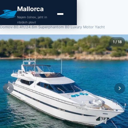
Mallorca
Najem čolnov, jaht in
ribiških plovil
Domov
›
80.4ft/24.6m Superphantom 80 Luxury Motor Yacht
1
/
18