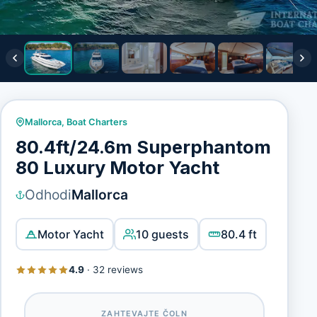
Mallorca
,
Boat Charters
80.4ft/24.6m Superphantom
80 Luxury Motor Yacht
Odhodi
Mallorca
Motor Yacht
10 guests
80.4 ft
4.9
·
32 reviews
ZAHTEVAJTE ČOLN