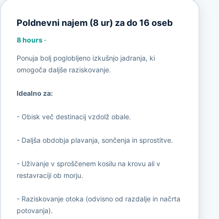
Poldnevni najem (8 ur) za do 16 oseb
8 hours
·
Ponuja bolj poglobljeno izkušnjo jadranja, ki
omogoča daljše raziskovanje.
Idealno za:
- Obisk več destinacij vzdolž obale.
- Daljša obdobja plavanja, sončenja in sprostitve.
- Uživanje v sproščenem kosilu na krovu ali v
restavraciji ob morju.
- Raziskovanje otoka (odvisno od razdalje in načrta
potovanja).