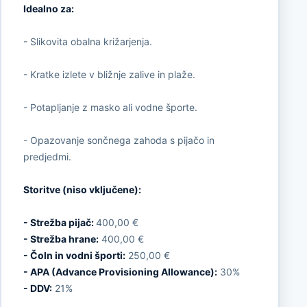
Idealno za:
- Slikovita obalna križarjenja.
- Kratke izlete v bližnje zalive in plaže.
- Potapljanje z masko ali vodne športe.
- Opazovanje sončnega zahoda s pijačo in
predjedmi.
Storitve (niso vključene):
- Strežba pijač:
400,00 €
- Strežba hrane:
400,00 €
- Čoln in vodni športi:
250,00 €
- APA (Advance Provisioning Allowance):
30%
- DDV:
21%