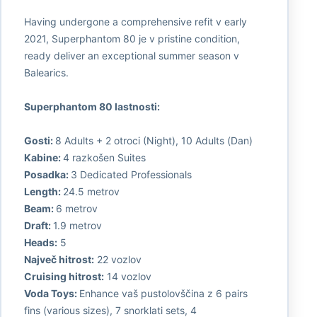
Having undergone a comprehensive refit v early
2021, Superphantom 80 je v pristine condition,
ready deliver an exceptional summer season v
Balearics.
Superphantom 80 lastnosti:
Gosti:
8 Adults + 2 otroci (Night), 10 Adults (Dan)
Kabine:
4 razkošen Suites
Posadka:
3 Dedicated Professionals
Length:
24.5 metrov
Beam:
6 metrov
Draft:
1.9 metrov
Heads:
5
Največ hitrost:
22 vozlov
Cruising hitrost:
14 vozlov
Voda Toys:
Enhance vaš pustolovščina z 6 pairs
fins (various sizes), 7 snorklati sets, 4