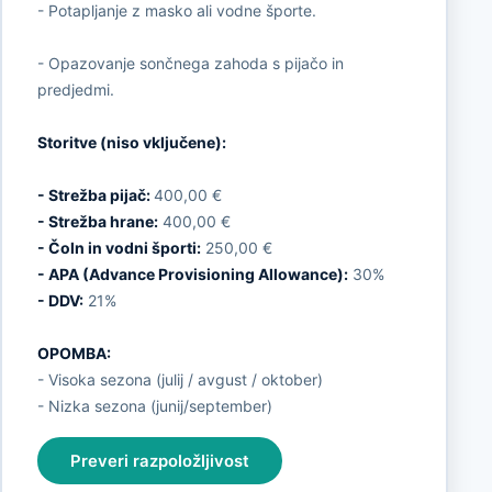
- Potapljanje z masko ali vodne športe.
- Opazovanje sončnega zahoda s pijačo in
predjedmi.
Storitve (niso vključene):
- Strežba pijač:
400,00 €
- Strežba hrane:
400,00 €
- Čoln in vodni športi:
250,00 €
- APA (Advance Provisioning Allowance):
30%
- DDV:
21%
OPOMBA:
- Visoka sezona (julij / avgust / oktober)
- Nizka sezona (junij/september)
Preveri razpoložljivost