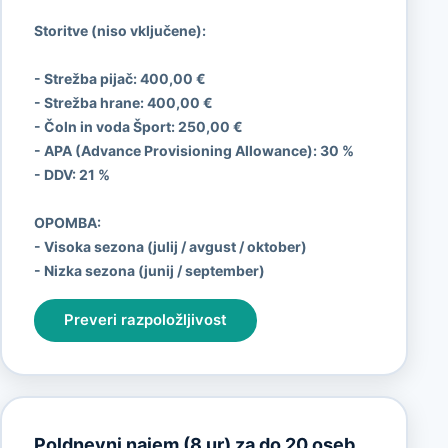
Storitve (niso vključene):
- Strežba pijač: 400,00 €
- Strežba hrane: 400,00 €
- Čoln in voda Šport:
250,00 €
- APA (Advance Provisioning Allowance):
30 %
- DDV:
21 %
OPOMBA:
- Visoka sezona (julij / avgust / oktober)
- Nizka sezona (junij / september)
Preveri razpoložljivost
Poldnevni najem (8 ur) za do 20 oseb