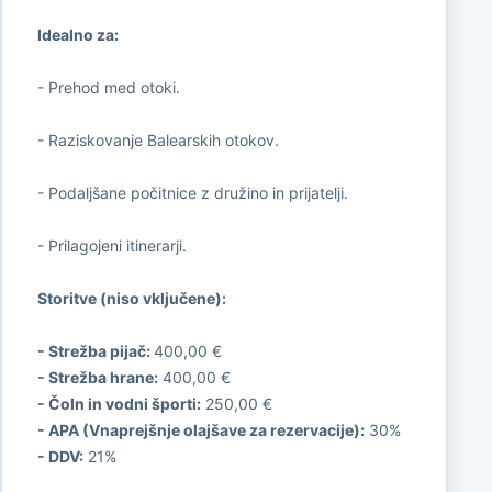
Idealno za:
- Prehod med otoki.
- Raziskovanje Balearskih otokov.
- Podaljšane počitnice z družino in prijatelji.
- Prilagojeni itinerarji.
Storitve (niso vključene):
- Strežba pijač:
400,00 €
- Strežba hrane:
400,00 €
- Čoln in vodni športi:
250,00 €
- APA (Vnaprejšnje olajšave za rezervacije):
30%
- DDV:
21%