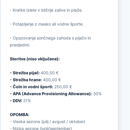
- Kratke izlete v bližnje zalive in plaže.
- Potapljanje z masko ali vodne športe.
- Opazovanje sončnega zahoda s pijačo in
predjedmi.
Storitve (niso vključene):
- Strežba pijač:
400,00 €
- Strežba hrane:
400,00 €
- Čoln in vodni športi:
250,00 €
- APA (Advance Provisioning Allowance):
30%
- DDV:
21%
OPOMBA:
- Visoka sezona (julij / avgust / oktober)
- Nizka sezona (junij/september)