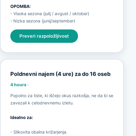
OPOMBA:
- Visoka sezona (julij / avgust / oktober)
- Nizka sezona (junij/september)
Preveri razpoložljivost
Poldnevni najem (4 ure) za do 16 oseb
4 hours
·
Popolno za tiste, ki iščejo okus razkošja, ne da bi se
zavezali k celodnevnemu izletu.
Idealno za:
- Slikovita obalna križarjenja.