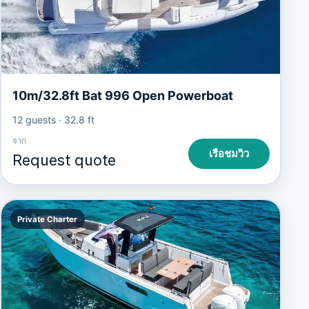
10m/32.8ft Bat 996 Open Powerboat
12 guests
·
32.8 ft
จาก
เรือชมวิว
Request quote
Private Charter