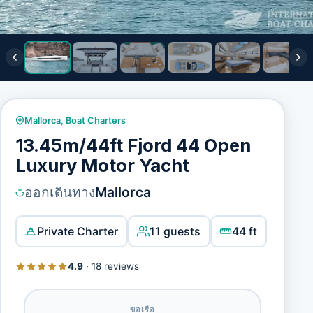
Mallorca
,
Boat Charters
13.45m/44ft Fjord 44 Open
Luxury Motor Yacht
ออกเดินทาง
Mallorca
Private Charter
11 guests
44 ft
4.9
·
18 reviews
ขอเรือ