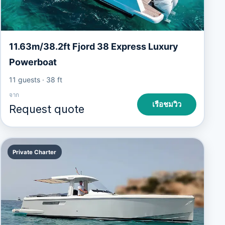
11.63m/38.2ft Fjord 38 Express Luxury
Powerboat
11 guests
·
38 ft
จาก
เรือชมวิว
Request quote
Private Charter