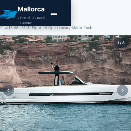
Mallorca
บริการเช่าเรือ ยอชต์
และตกปลา
บ้าน
›
13.45m/44ft Fjord 44 Open Luxury Motor Yacht
1
/
8