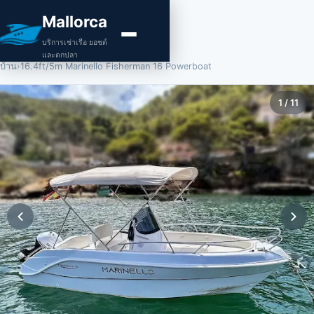
Mallorca
บริการเช่าเรือ ยอชต์
และตกปลา
บ้าน
›
16.4ft/5m Marinello Fisherman 16 Powerboat
1
/
11