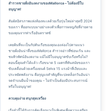
สำรวจชายฝั่งอันงดงามของMallorca – ไม่ต้องมีใบ
อนุญาต!
สัมผัสอิสรภาพแห่งท้องทะเลด้วยเรือรุ่นใหม่ล่าสุดปี 2024
ของเรา ที่ออกแบบมาอย่างลงตัวเพื่อการผจญภัยที่ง่ายดาย
ของคุณจากท่าเรืออันดราตซ์
เคยฝันที่จะเป็นกัปตันเรือของคุณเองล่องไปตามแนว
ชายฝั่งอันน่าทึ่งของMallorca สำรวจอ่าวที่ซ่อนเร้น และ
ชมทิวทัศน์อันงดงาม แม้ไม่มีใบอนุญาตขับเรือหรือไม่?
ตอนนี้คุณทำได้แล้ว เรือขนาด 5 เมตรที่ทันสมัยของเรา
ขับเคลื่อนด้วยเครื่องยนต์ Selva 15 แรงม้าที่เงียบและ
ประหยัดพลังงาน คือกุญแจสำคัญที่จะปลดล็อกวันอันน่า
จดจำบนผืนน้ำของคุณ – ไม่จำเป็นต้องมีประสบการณ์
หรือใบอนุญาต!
ควบคุมง่าย สนุกสุดเหวี่ยง
เรือลำนี้ได้รับการคัดเลือกมาเป็นพิเศษเพื่อความเสถียร