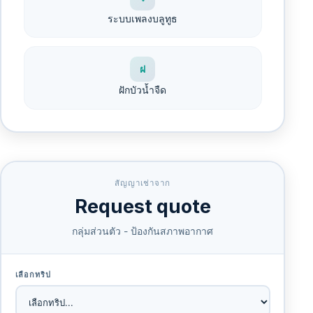
ระบบเพลงบลูทูธ
ฝ
ฝักบัวน้ำจืด
สัญญาเช่าจาก
Request quote
กลุ่มส่วนตัว - ป้องกันสภาพอากาศ
เลือกทริป