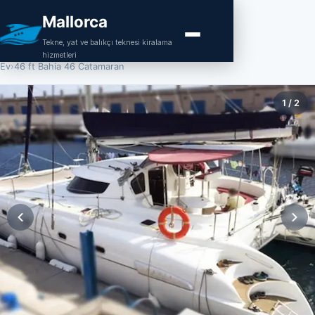
Mallorca
Tekne, yat ve balıkçı teknesi kiralama
hizmetleri
Ev
›
46 ft Bahia 46 Catamaran
1
/
2