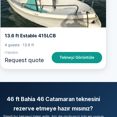
13.6 ft Estable 415LCB
4 guests
·
13.6 ft
İTIBAREN
Tekneyi Görüntüle
Request quote
46 ft Bahia 46 Catamaran teknesini
rezerve etmeye hazır mısınız?
Şimdi bu tekneyi talep edin, biz de grubunuz için en uygun