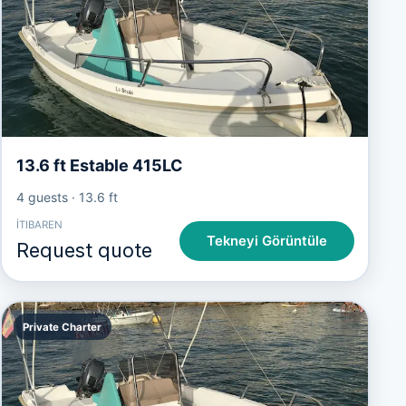
13.6 ft Estable 415LC
4 guests
·
13.6 ft
İTIBAREN
Tekneyi Görüntüle
Request quote
Private Charter