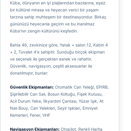
Küba, dünyanın en iyi plajlarından bazılarına, eşsiz
bir kültürel mirasa ve heyecan verici bir yaşam
tarzına sahip muhteşem bir destinasyondur. Birkaç
gününüzü heyecanla geçirin ve bu inanılmaz
Küba'nın zengin kültürünü keşfedin.
Bahia 46, zevkinize göre, Yatak + salon 12, Kabin 4
+ 2, Tuvalet 4'e sahiptir. Sunduğu birçok ekipman
ve seçenek ile gerçekten esnek ve rahattır.
Güvenlik, navigasyon, çeşitli aksesuarlar ile
donatılmıştır, bunlar:
Güvenlik Ekipmanları:
Otomatik Can Yeleği, EPIRB,
Şişirilebilir Can Salı, Bosun Koltuğu, Fişek Kutusu,
Acil Durum Yeke, İlkyardım Çantası, Yüzer Işık, At
Nalı Bouy, Can Yelekleri, Seyir Işıkları, Emniyet
Kemerleri, Fener, VHF
Navigasyon Ekipmanları:
Otopilot, Renkli Harita