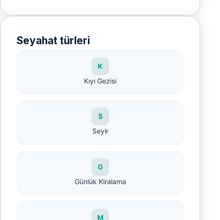
Seyahat türleri
K
Kıyı Gezisi
S
Seyir
G
Günlük Kiralama
M