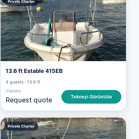
Private Charter
13.6 ft Estable 415EB
4 guests
·
13.6 ft
İTIBAREN
Tekneyi Görüntüle
Request quote
Private Charter