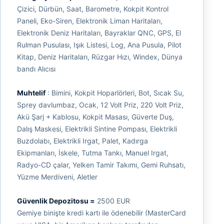
Çizici, Dürbün, Saat, Barometre, Kokpit Kontrol
Paneli, Eko-Siren, Elektronik Liman Haritaları,
Elektronik Deniz Haritaları, Bayraklar QNC, GPS, El
Rulman Pusulası, Işık Listesi, Log, Ana Pusula, Pilot
Kitap, Deniz Haritaları, Rüzgar Hızı, Windex, Dünya
bandı Alıcısı
Muhtelif
: Bimini, Kokpit Hoparlörleri, Bot, Sıcak Su,
Sprey davlumbaz, Ocak, 12 Volt Priz, 220 Volt Priz,
Akü Şarj + Kablosu, Kokpit Masası, Güverte Duş,
Dalış Maskesi, Elektrikli Sintine Pompası, Elektrikli
Buzdolabı, Elektrikli Irgat, Palet, Kadırga
Ekipmanları, İskele, Tutma Tankı, Manuel Irgat,
Radyo-CD çalar, Yelken Tamir Takımı, Gemi Ruhsatı,
Yüzme Merdiveni, Aletler
Güvenlik Depozitosu =
2500 EUR
Gemiye binişte kredi kartı ile ödenebilir (MasterCard