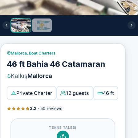
Mallorca
,
Boat Charters
46 ft Bahia 46 Catamaran
Kalkış
Mallorca
Private Charter
12 guests
46 ft
3.2
·
50 reviews
TEKNE TALEBI