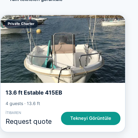
Private Charter
13.6 ft Estable 415EB
4 guests
·
13.6 ft
İTIBAREN
Tekneyi Görüntüle
Request quote