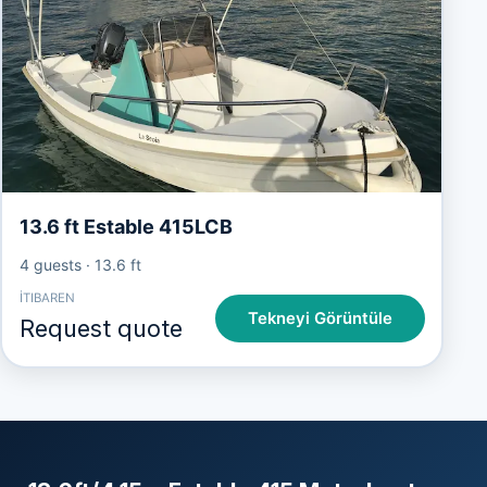
13.6 ft Estable 415LCB
4 guests
·
13.6 ft
İTIBAREN
Tekneyi Görüntüle
Request quote