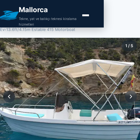
Mallorca
Tekne, yat ve balıkçı teknesi kiralama
hizmetleri
Ev
›
13.6ft/4.15m Estable 415 Motorboat
1
/
5