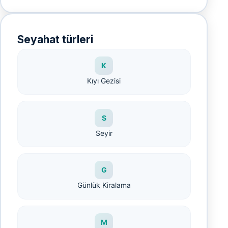
Seyahat türleri
K
Kıyı Gezisi
S
Seyir
G
Günlük Kiralama
M