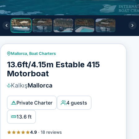
Mallorca
,
Boat Charters
13.6ft/4.15m Estable 415
Motorboat
Kalkış
Mallorca
Private Charter
4 guests
13.6 ft
4.9
·
18 reviews