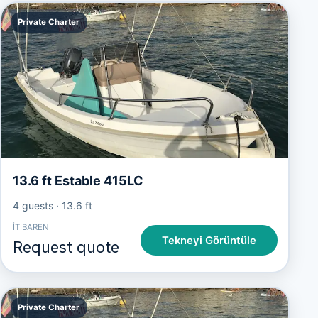
Private Charter
13.6 ft Estable 415LC
4 guests
·
13.6 ft
İTIBAREN
Tekneyi Görüntüle
Request quote
Private Charter