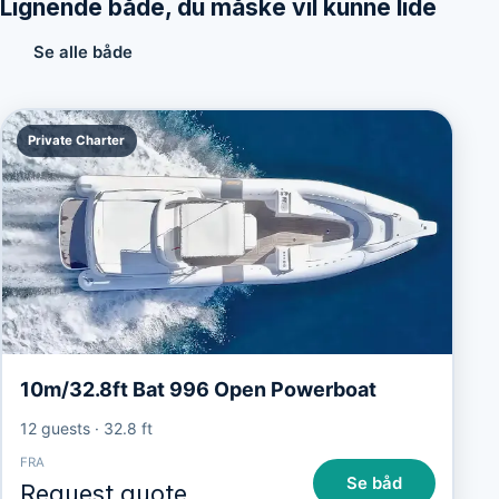
Lignende både, du måske vil kunne lide
Se alle både
Private Charter
10m/32.8ft Bat 996 Open Powerboat
12 guests
·
32.8 ft
FRA
Se båd
Request quote