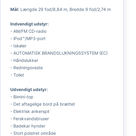
Mål:
Længde 29 fod/8,84 m, Bredde 9 fod/2,74 m
Indvendigt udstyr:
- AM/FM CD-radio
- iPod™/MP3-port
- Iskøler
- AUTOMATISK BRANDSLUKNINGSSYSTEM (EC)
- Håndslukker
- Redningsveste
- Toilet
Udvendigt udstyr:
- Bimini-top
- Det aftagelige bord på brættet
- Elektrisk ankerspil
- Ferskvandsbruser
- Badekar hynder
- Stort polstret område