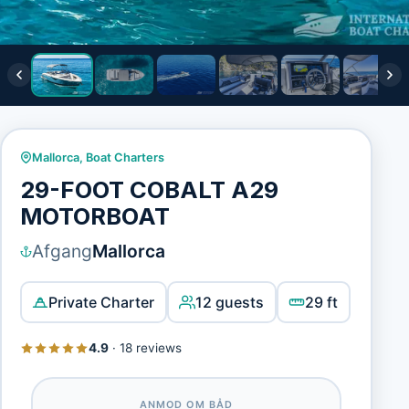
Mallorca
,
Boat Charters
29-FOOT COBALT A29
MOTORBOAT
Afgang
Mallorca
Private Charter
12 guests
29 ft
4.9
·
18 reviews
ANMOD OM BÅD