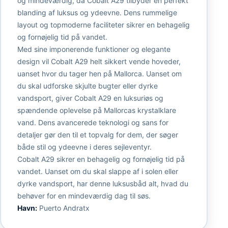
og mindeværdig, da Cobalt A29 tilbyder en perfekt
blanding af luksus og ydeevne. Dens rummelige
layout og topmoderne faciliteter sikrer en behagelig
og fornøjelig tid på vandet.
Med sine imponerende funktioner og elegante
design vil Cobalt A29 helt sikkert vende hoveder,
uanset hvor du tager hen på Mallorca. Uanset om
du skal udforske skjulte bugter eller dyrke
vandsport, giver Cobalt A29 en luksuriøs og
spændende oplevelse på Mallorcas krystalklare
vand. Dens avancerede teknologi og sans for
detaljer gør den til et topvalg for dem, der søger
både stil og ydeevne i deres sejleventyr.
Cobalt A29 sikrer en behagelig og fornøjelig tid på
vandet. Uanset om du skal slappe af i solen eller
dyrke vandsport, har denne luksusbåd alt, hvad du
behøver for en mindeværdig dag til søs.
Havn:
Puerto Andratx