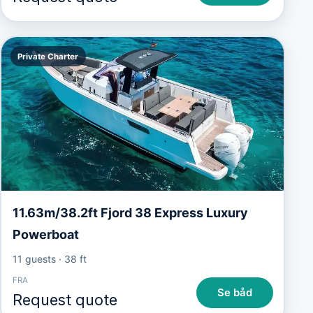
Private Charter
11.63m/38.2ft Fjord 38 Express Luxury
Powerboat
11 guests
·
38 ft
FRA
Se båd
Request quote