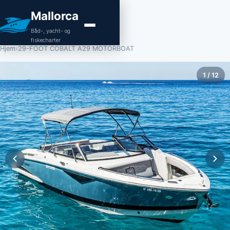
Mallorca
Båd-, yacht- og
fiskecharter
Hjem
›
29-FOOT COBALT A29 MOTORBOAT
1
/
12