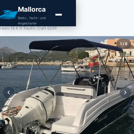
Mallorca
Boots-, Yacht- und
Angelcharter
Heim
›
19.6 ft Pacific Craft 625P
1
/
6