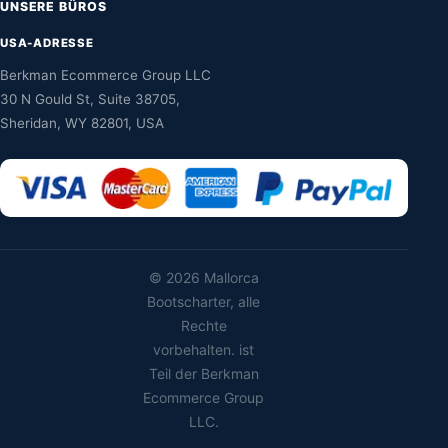
UNSERE BÜROS
USA-ADRESSE
Berkman Ecommerce Group LLC
30 N Gould St, Suite 38705,
Sheridan, WY 82801, USA
©
2026 Mallorca
Bootscharter, alle
Rechte
vorbehalten. ist
Teil der Berkman
Ecommerce Group
LLC.