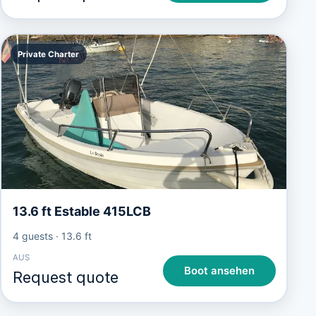
Private Charter
13.6 ft Estable 415LCB
4 guests
·
13.6 ft
AUS
Boot ansehen
Request quote