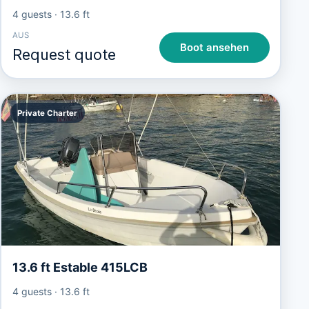
4 guests
·
13.6 ft
AUS
Boot ansehen
Request quote
Private Charter
13.6 ft Estable 415LCB
4 guests
·
13.6 ft