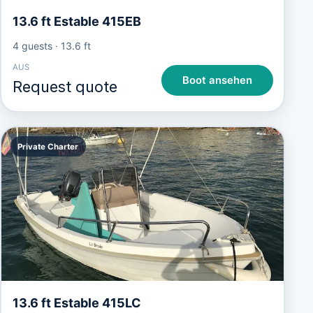
13.6 ft Estable 415EB
4 guests
·
13.6 ft
AUS
Boot ansehen
Request quote
Private Charter
13.6 ft Estable 415LC