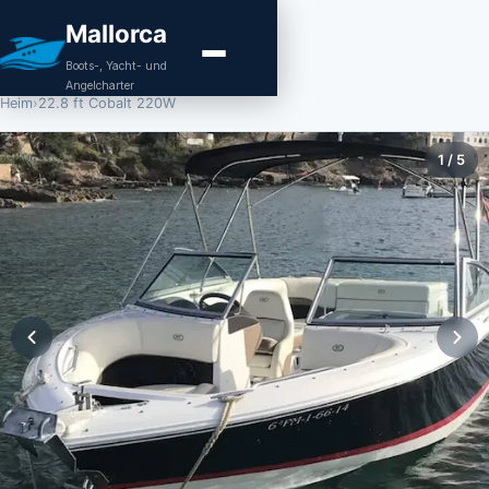
Mallorca
Boots-, Yacht- und
Angelcharter
Heim
›
22.8 ft Cobalt 220W
1
/
5