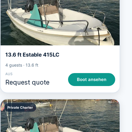
13.6 ft Estable 415LC
4 guests
·
13.6 ft
AUS
Boot ansehen
Request quote
Private Charter