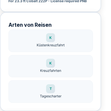
For 23.3 ft Cobalt 222P - License required PNB
Arten von Reisen
K
Küstenkreuzfahrt
K
Kreuzfahrten
T
Tagescharter