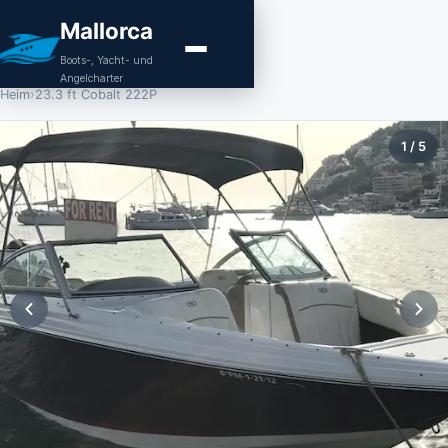
Mallorca
Boots-, Yacht- und
Angelcharter
Heim
›
23.3 ft Cobalt 222P
1
/
5