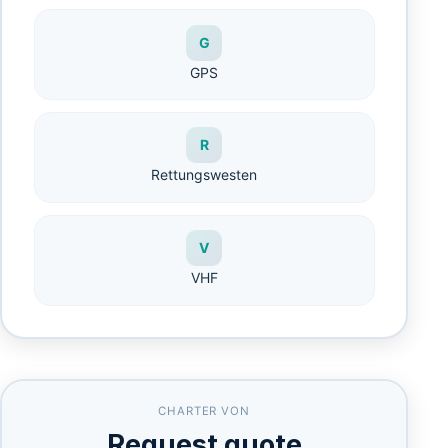
G
GPS
R
Rettungswesten
V
VHF
CHARTER VON
Request quote