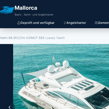
Mallorca
Boots-, Yacht- und Angelcharter
Geprüft und verfügbar
Angelcharter
Gemein
Heim
›
68.9ft/21m AZIMUT 68S Luxury Yacht