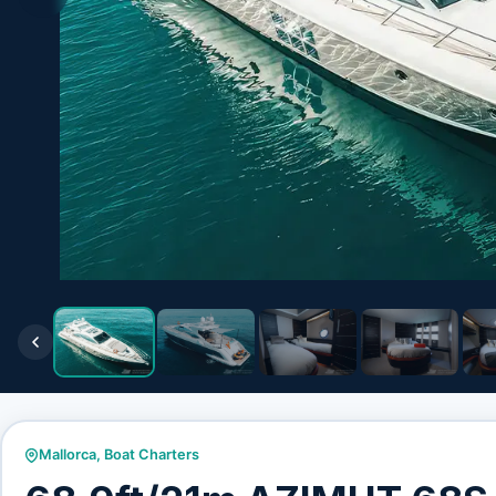
Mallorca
,
Boat Charters