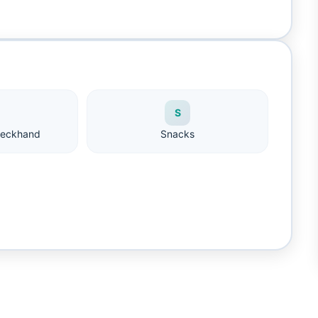
S
Deckhand
Snacks