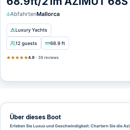
68.9ft/21m AZIMUT 68S 
Abfahrten
Mallorca
Luxury Yachts
12 guests
68.9 ft
4.9
·
39 reviews
Über dieses Boot
Erleben Sie Luxus und Geschwindigkeit: Chartern Sie die Az