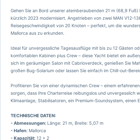
Gehen Sie an Bord unserer atemberaubenden 21 m (68,9 Fuß)
kürzlich 2023 modernisiert. Angetrieben von zwei MAN V12-136
Reisegeschwindigkeit von 20 Knoten – perfekt, um die wunde
Mallorca aus zu erkunden.
Ideal für unvergessliche Tagesausflüge mit bis zu 12 Gästen od
komfortablen Kabinen plus Crew – diese Yacht bietet ein auße
sich im geräumigen Salon mit Cabrioverdeck, genießen Sie Mah
großen Bug-Solarium oder lassen Sie einfach im Chill-out-Berei
Profitieren Sie von einer dynamischen Crew – einem erfahrene
sorgen, dass Ihre Charterreise reibungslos und unvergesslich 
Klimaanlage, Stabilisatoren, ein Premium-Soundsystem, einen Eis
TECHNISCHE DATEN:
- Abmessungen:
Länge: 21 m, Breite: 5,07 m
- Hafen:
Mallorca
- Kapazität:
12 + 2