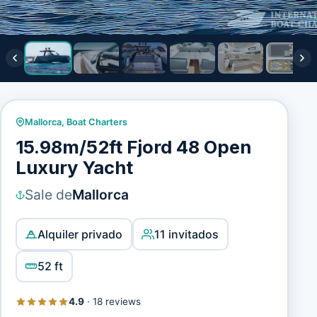
Mallorca
,
Boat Charters
15.98m/52ft Fjord 48 Open
Luxury Yacht
Sale de
Mallorca
Alquiler privado
11 invitados
52 ft
4.9
·
18 reviews