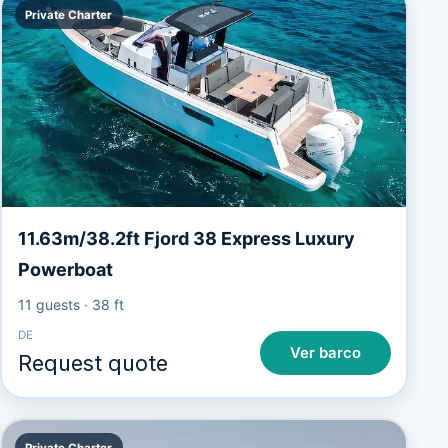
Private Charter
11.63m/38.2ft Fjord 38 Express Luxury
Powerboat
11 guests
·
38 ft
DE
Ver barco
Request quote
Private Charter