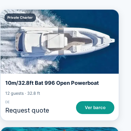
Private Charter
10m/32.8ft Bat 996 Open Powerboat
12 guests
·
32.8 ft
DE
Ver barco
Request quote