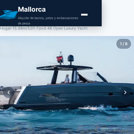
Mallorca
Alquiler de barcos, yates y embarcaciones
de pesca
Hogar
›
15.98m/52ft Fjord 48 Open Luxury Yacht
1
/
8