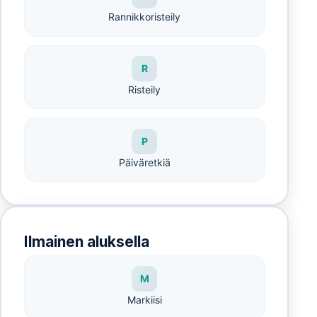
Rannikkoristeily
R
Risteily
P
Päiväretkiä
Ilmainen aluksella
M
Markiisi