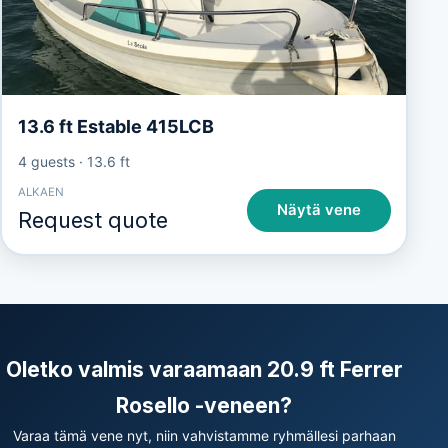
13.6 ft Estable 415LCB
4 guests
·
13.6 ft
ALKAEN
Näytä vene
Request quote
Oletko valmis varaamaan 20.9 ft Ferrer
Rosello -veneen?
Varaa tämä vene nyt, niin vahvistamme ryhmällesi parhaan