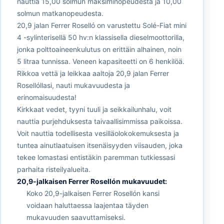
nauttia 15,00 solmun maksiminopeudesta ja 10,00
solmun matkanopeudesta.
20,9 jalan Ferrer Roselló on varustettu Solé-Fiat mini
4 -sylinterisellä 50 hv:n klassisella dieselmoottorilla,
jonka polttoaineenkulutus on erittäin alhainen, noin
5 litraa tunnissa. Veneen kapasiteetti on 6 henkilöä.
Rikkoa vettä ja leikkaa aaltoja 20,9 jalan Ferrer
Rosellóllasi, nauti mukavuudesta ja
erinomaisuudesta!
Kirkkaat vedet, tyyni tuuli ja seikkailunhalu, voit
nauttia purjehduksesta taivaallisimmissa paikoissa.
Voit nauttia todellisesta vesilläolokokemuksesta ja
tuntea ainutlaatuisen itsenäisyyden viisauden, joka
tekee lomastasi entistäkin paremman tutkiessasi
parhaita risteilyalueita.
20,9-jalkaisen Ferrer Rosellón mukavuudet:
Koko 20,9-jalkaisen Ferrer Rosellón kansi
voidaan haluttaessa laajentaa täyden
mukavuuden saavuttamiseksi.