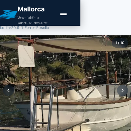
Mallorca
Vene-, jahti- ja
kalastusvuokraukset
Kotiin
›
20.9 ft Ferrer Rosello
1
/
10