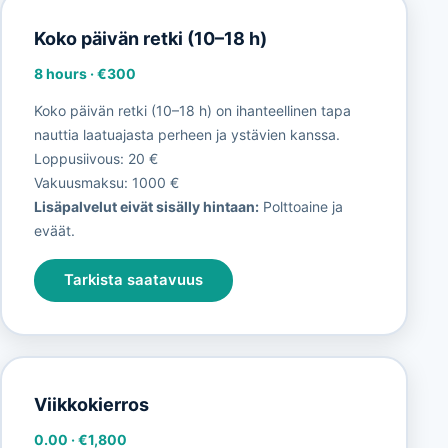
Koko päivän retki (10–18 h)
8 hours
·
€300
Koko päivän retki (10–18 h) on ihanteellinen tapa
nauttia laatuajasta perheen ja ystävien kanssa.
Loppusiivous: 20 €
Vakuusmaksu: 1000 €
Lisäpalvelut eivät sisälly hintaan:
Polttoaine ja
eväät.
Tarkista saatavuus
Viikkokierros
0.00
·
€1,800