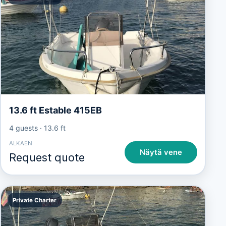
13.6 ft Estable 415EB
4 guests
·
13.6 ft
ALKAEN
Näytä vene
Request quote
Private Charter