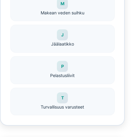
M
Makean veden suihku
J
Jäälaatikko
P
Pelastusliivit
T
Turvallisuus varusteet