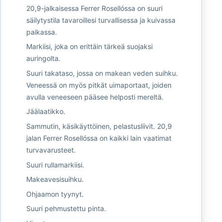
20,9-jalkaisessa Ferrer Rosellóssa on suuri
säilytystila tavaroillesi turvallisessa ja kuivassa
paikassa.
Markiisi, joka on erittäin tärkeä suojaksi
auringolta.
Suuri takataso, jossa on makean veden suihku.
Veneessä on myös pitkät uimaportaat, joiden
avulla veneeseen pääsee helposti mereltä.
Jäälaatikko.
Sammutin, käsikäyttöinen, pelastusliivit. 20,9
jalan Ferrer Rosellóssa on kaikki lain vaatimat
turvavarusteet.
Suuri rullamarkiisi.
Makeavesisuihku.
Ohjaamon tyynyt.
Suuri pehmustettu pinta.