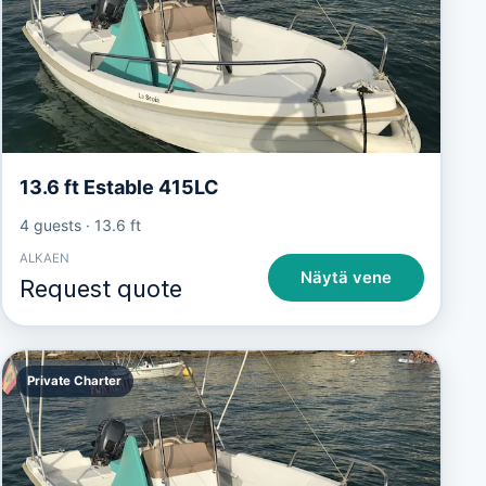
13.6 ft Estable 415LC
4 guests
·
13.6 ft
ALKAEN
Näytä vene
Request quote
Private Charter