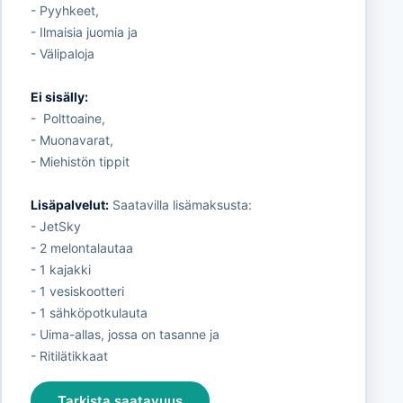
- Pyyhkeet,
- Ilmaisia juomia ja
- Välipaloja
Ei sisälly:
- Polttoaine,
- Muonavarat,
- Miehistön tippit
Lisäpalvelut:
Saatavilla lisämaksusta:
- JetSky
- 2 melontalautaa
- 1 kajakki
- 1 vesiskootteri
- 1 sähköpotkulauta
- Uima-allas, jossa on tasanne ja
- Ritilätikkaat
Tarkista saatavuus