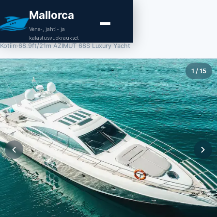
Mallorca
Vene-, jahti- ja
kalastusvuokraukset
Kotiin
›
68.9ft/21m AZIMUT 68S Luxury Yacht
1
/
15