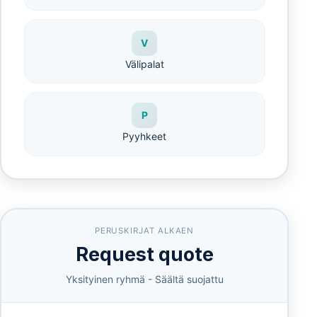
V
Välipalat
P
Pyyhkeet
PERUSKIRJAT ALKAEN
Request quote
Yksityinen ryhmä - Säältä suojattu