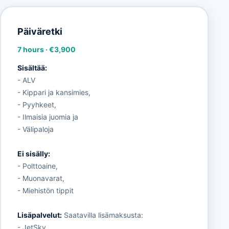
Päiväretki
7 hours
·
€3,900
Sisältää:
- ALV
- Kippari ja kansimies,
- Pyyhkeet,
- Ilmaisia juomia ja
- Välipaloja
Ei sisälly:
- Polttoaine,
- Muonavarat,
- Miehistön tippit
Lisäpalvelut:
Saatavilla lisämaksusta:
- JetSky