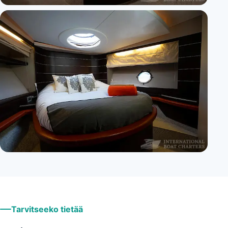
+
10
Tarvitseeko tietää