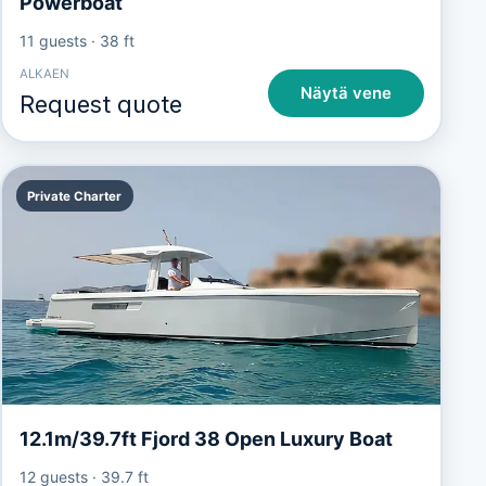
Powerboat
11 guests
·
38 ft
ALKAEN
Näytä vene
Request quote
Private Charter
12.1m/39.7ft Fjord 38 Open Luxury Boat
12 guests
·
39.7 ft