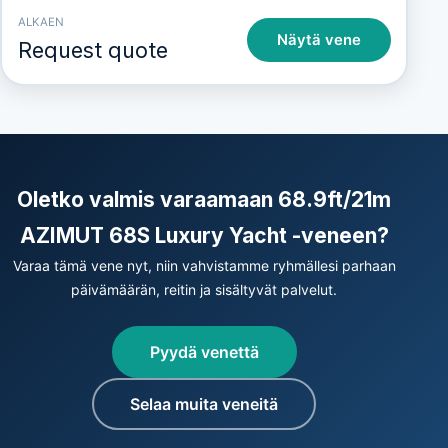
ALKAEN
Näytä vene
Request quote
Oletko valmis varaamaan 68.9ft/21m
AZIMUT 68S Luxury Yacht -veneen?
Varaa tämä vene nyt, niin vahvistamme ryhmällesi parhaan
päivämäärän, reitin ja sisältyvät palvelut.
Pyydä venettä
Selaa muita veneitä