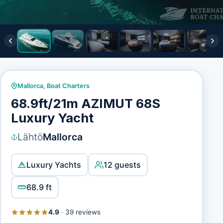
Mallorca
,
Boat Charters
68.9ft/21m AZIMUT 68S
Luxury Yacht
Lähtö
Mallorca
Luxury Yachts
12 guests
68.9 ft
4.9
·
39 reviews