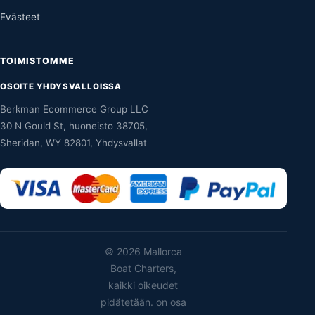
Evästeet
TOIMISTOMME
OSOITE YHDYSVALLOISSA
Berkman Ecommerce Group LLC
30 N Gould St, huoneisto 38705,
Sheridan, WY 82801, Yhdysvallat
©
2026 Mallorca
Boat Charters,
kaikki oikeudet
pidätetään. on osa