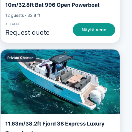
10m/32.8ft Bat 996 Open Powerboat
12 guests
·
32.8 ft
ALKAEN
Näytä vene
Request quote
Private Charter
11.63m/38.2ft Fjord 38 Express Luxury