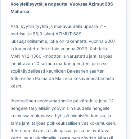
Koe ylellisyyttä ja nopeutta: Vuokraa Azimut 68S
Mallorca
Astu kyytiin tyylillä ja mukavuudella upealla 21-
metrisellä (68,9 jalan) AZIMUT 68S -
luksusjahdillamme, joka on rakennettu vuonna 2007
ja kunnostettu äskettäin vuonna 2023. Kahdella
MAN V12-1360 -moottorilla varustettu jahti tarjoaa
jännittävän 20 solmun matkanopeuden, joten se
sopii täydellisesti kauniiden Baleaarien saarten
tutkimiseen Palma de Mallorca kesävenesatamasta
käsin.
Ihanteellinen unohtumattomille päiväretkille jopa 12
hengelle tai ylellisiin yöpymisiin kuudelle hengelle
kolmessa mukavassa hytissä miehistön kanssa, ja
tämä jahti tarjoaa poikkeuksellisen vesikokemuksen.
Rentoudu tilavassa salongissa, jossa on avattava
katto, nauti ulkoilmaillallisesta peräpöydän ääressä,