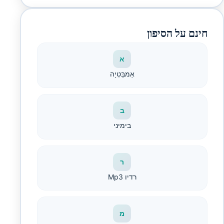
חינם על הסיפון
א
אַמבַּטִיָה
ב
בימיני
ר
רדיו Mp3
מ