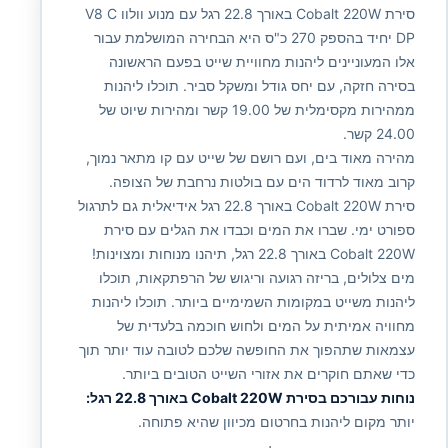
סירת Cobalt 220W באורך 22.8 רגל עם מנוע וולוו V8 C
DP יחיד בהספק 270 כ"ס היא הבחירה המושלמת עבור
אלו המעוניינים ליהנות מחוויית שייט בפעם הראשונה
בסירה חזקה, עם יחס גודל ומשקל סביר. תוכלו ליהנות
ממהירות מקסימלית של 19.00 קשר ומהירות שיוט של
24.00 קשר.
מהירה מאוד בים, ועם רושם של שייט עם קו מתאר נמוך,
קרוב מאוד לרדוד הים עם בולטות נרחבת של הצופה.
סירת Cobalt 220W באורך 22.8 רגל אידיאלית גם לתרגול
ספורט ימי. שברו את המים וכבדו את הגלים עם סירת
Cobalt 220W באורך 22.8 רגל, תיהנו מנוחות ומצוינות!
מים צלולים, בריזה רגועה וריגוש של הרפתקאות, תוכלו
ליהנות משייט במקומות השמימיים ביותר. תוכלו ליהנות
מחוויה אמיתית על המים ולחוש חוכמה בלעדית של
עצמאות שתהפוך את החופשה שלכם לטובה עוד יותר תוך
כדי שאתם חוקרים את אזורי השייט הטובים ביותר.
נוחות עבורכם בסירת Cobalt 220W באורך 22.8 רגל:
יותר מקום ליהנות בחרטום מכיוון שהיא פתוחה.