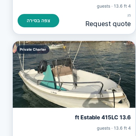
·
13.6 ft
4 guests
מִן
צפה בסירה
Request quote
Private Charter
13.6 ft Estable 415LC
·
13.6 ft
4 guests