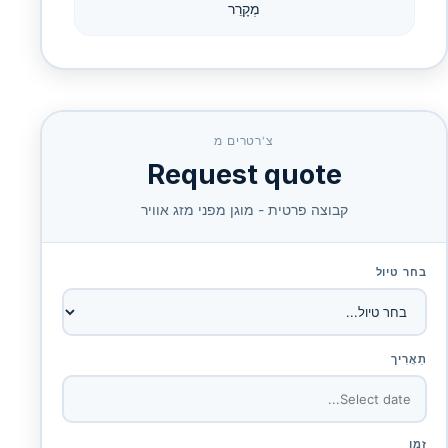
מְקָרֵר
צ'רטרים מ
Request quote
קבוצה פרטית - מוגן מפני מזג אוויר
בחר טיול
תַאֲרִיך
זְמַן