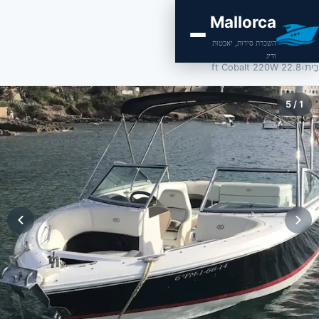
Mallorca
השכרת סירות, יאכטות
ודיג
בַּיִת
›
22.8 ft Cobalt 220W
5
/
1