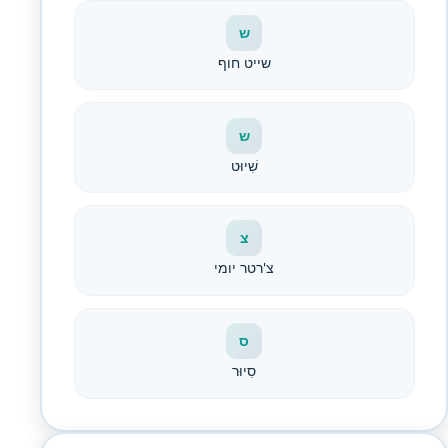
ש
שייט חוף
ש
שִׁיוּט
צ
צ'רטר יומי
ס
סִיוּר