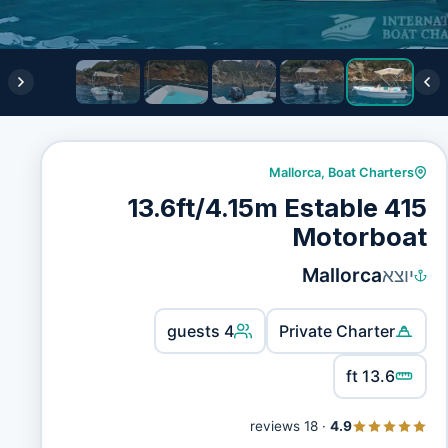
Mallorca
,
Boat Charters
13.6ft/4.15m Estable 415
Motorboat
יוצא
Mallorca
4 guests
Private Charter
13.6 ft
18 reviews
·
4.9