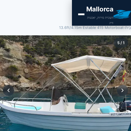
Mallorca
השכרת סירות, יאכטות
ודיג
בַּיִת
›
13.6ft/4.15m Estable 415 Motorboat
5
/
1