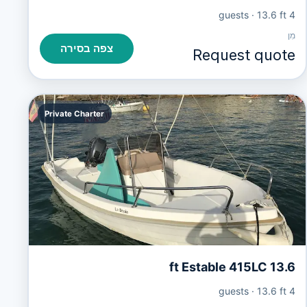
·
13.6 ft
4 guests
מִן
צפה בסירה
Request quote
Private Charter
13.6 ft Estable 415LC
·
13.6 ft
4 guests