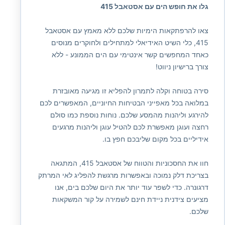
גלו את חופש הים עם אסטאבל 415
צאו להרפתקאות הימיות שלכם ללא מאמץ עם אסטאבל
415, כלי השיט האידיאלי למתחילים ולחוקרים מנוסים
כאחד המחפשים קשר אינטימי עם הים הממונע - ללא
צורך ברישיון ניווט!
סירה בטוחה וקלה לתמרון להפליא זו מגיעה מאובזרת
במלואה בכל מאפייני הבטיחות החיוניים, המאפשרים לכם
להירגע וליהנות מהמסע שלכם. נוחות נוספת כמו סולם
רחצה ועוגן מאפשרת לכם להטיל עוגן וליהנות מרגעים
אידיליים בכל מקום שליבכם חפץ בו.
חוו את החסכוניות והטווח של אסטאבל 415, המתגאה
בצריכת דלק נמוכה ובאפשרות מרגשת להפליג לאי המרתק
דרגונרה. כדי לשפר עוד יותר את היום שלכם בים, אנו
מציעים צידנית ניידת חינם לשמירה על קור המשקאות
שלכם.